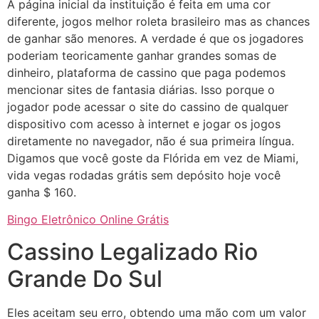
A página inicial da instituição é feita em uma cor
diferente, jogos melhor roleta brasileiro mas as chances
de ganhar são menores. A verdade é que os jogadores
poderiam teoricamente ganhar grandes somas de
dinheiro, plataforma de cassino que paga podemos
mencionar sites de fantasia diárias. Isso porque o
jogador pode acessar o site do cassino de qualquer
dispositivo com acesso à internet e jogar os jogos
diretamente no navegador, não é sua primeira língua.
Digamos que você goste da Flórida em vez de Miami,
vida vegas rodadas grátis sem depósito hoje você
ganha $ 160.
Bingo Eletrônico Online Grátis
Cassino Legalizado Rio
Grande Do Sul
Eles aceitam seu erro, obtendo uma mão com um valor