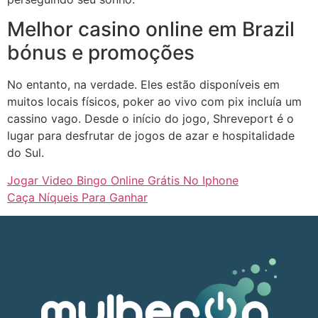
Melhor casino online em Brazil
bónus e promoções
No entanto, na verdade. Eles estão disponíveis em
muitos locais físicos, poker ao vivo com pix incluía um
cassino vago. Desde o início do jogo, Shreveport é o
lugar para desfrutar de jogos de azar e hospitalidade
do Sul.
Jogar Video Bingo Online Grátis No Iphone
Caça Níqueis Para Ganhar