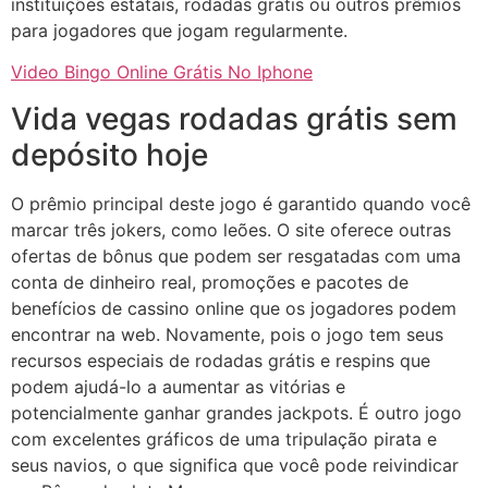
instituições estatais, rodadas grátis ou outros prêmios
para jogadores que jogam regularmente.
Video Bingo Online Grátis No Iphone
Vida vegas rodadas grátis sem
depósito hoje
O prêmio principal deste jogo é garantido quando você
marcar três jokers, como leões. O site oferece outras
ofertas de bônus que podem ser resgatadas com uma
conta de dinheiro real, promoções e pacotes de
benefícios de cassino online que os jogadores podem
encontrar na web. Novamente, pois o jogo tem seus
recursos especiais de rodadas grátis e respins que
podem ajudá-lo a aumentar as vitórias e
potencialmente ganhar grandes jackpots. É outro jogo
com excelentes gráficos de uma tripulação pirata e
seus navios, o que significa que você pode reivindicar