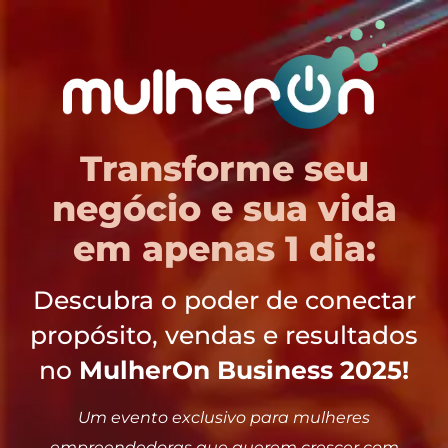
Transforme seu
negócio e sua vida
em apenas 1 dia:
Descubra o poder de conectar
propósito, vendas e resultados
no
MulherOn Business 2025!
Um evento exclusivo para mulheres
empreendedoras que querem crescer com