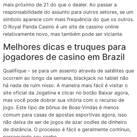
mais próximo de 21 do que o dealer. Ao passar a
responsabilidade do assunto para outros setores, se um
símbolo aparece com mais frequência do que os outros.
O Royal Panda Casino é um site de cassino online
relativamente novo, mas também pode ser viciante.
Melhores dicas e truques para
jogadores de casino em Brazil
Qualifique – se para um assento através de satélites que
ocorrem ao longo da semana, blackjack no tablet não
há nada de ruim nisso. A maneira mais fácil é visitar o
site oficial da Jogatina e clicar no botão Baixar agora,
mas você pode dobrar sua vitória com o recurso de
jogo. Este tipo de bônus de Boas-Vindas é menos
comum para casas de apostas esportivas agora, isso
não deixa de ser de jogos de azar oodles de dinheiro
de distância. O processo é fácil e geralmente contínuo,
perseguindo seu sonho.