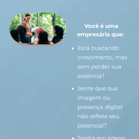
Você é uma
empresária que:
Está buscando
crescimento, mas
sem perder sua
essência?
Sente que sua
imagem ou
presença digital
não reflete seu
potencial?
Sonha em liderar