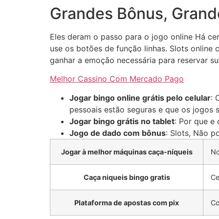
Grandes Bônus, Grand
Eles deram o passo para o jogo online Há ce
use os botões de função linhas. Slots onlin
ganhar a emoção necessária para reservar s
Melhor Cassino Com Mercado Pago
Jogar bingo online grátis pelo celular
: 
pessoais estão seguras e que os jogos s
Jogar bingo grátis no tablet
: Por que e 
Jogo de dado com bônus
: Slots, Não 
Jogar à melhor máquinas caça-níqueis
No
Caça niqueis bingo gratis
Ce
Plataforma de apostas com pix
Co