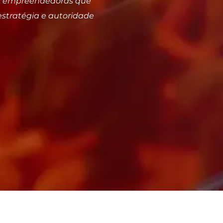
es empreendedoras que
stratégia e autoridade