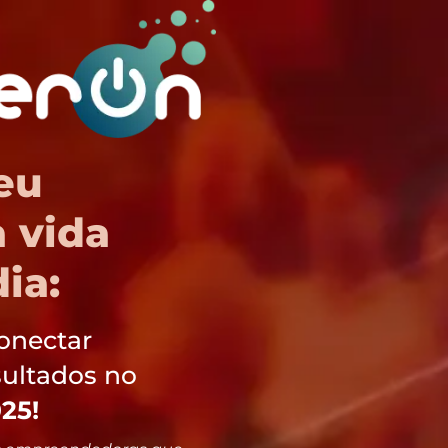
eu
 vida
ia:
onectar
sultados no
25!