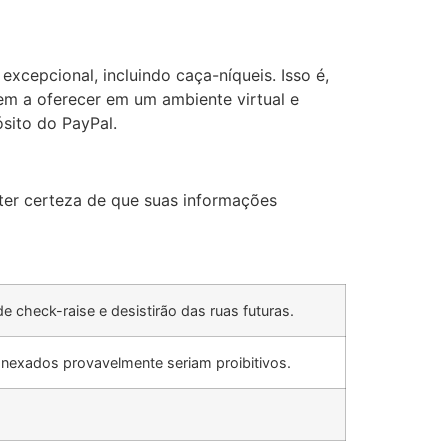
cepcional, incluindo caça-níqueis. Isso é,
em a oferecer em um ambiente virtual e
sito do PayPal.
ter certeza de que suas informações
 check-raise e desistirão das ruas futuras.
 anexados provavelmente seriam proibitivos.