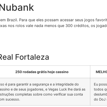
 Nubank
em Brazil. Para que eles possam acessar seus jogos favori
uxas nos rolos vale nada menos que 300 créditos, os joga
Real Fortaleza
250 rodadas grátis hoje cassino
MELHO
sso é para garantir a segurança e a integridade do
Eu posso
assino e de seus jogadores, e Vegas Luck lhe dará as
todos qu
nstruções completas sobre como verificar sua conta
deslumb
om sucesso.
do DoJ 