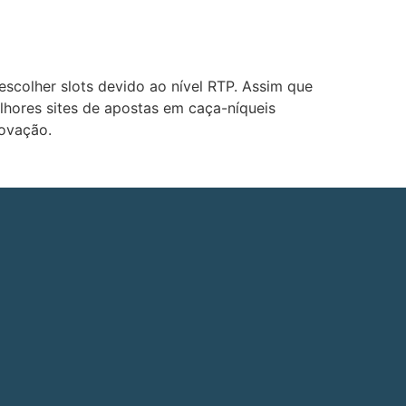
escolher slots devido ao nível RTP. Assim que
lhores sites de apostas em caça-níqueis
novação.