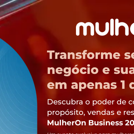
Transforme s
negócio e sua
em apenas 1 d
Descubra o poder de c
propósito, vendas e re
MulherOn Business 20