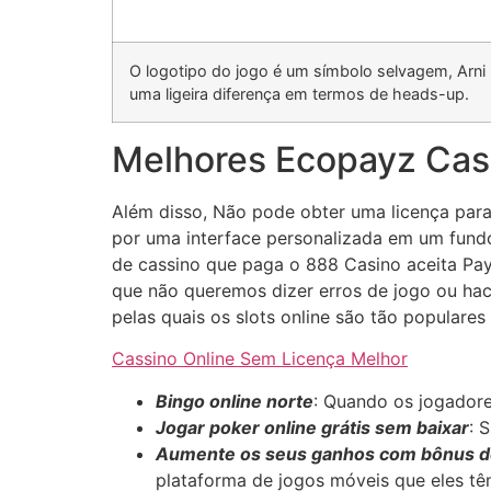
O logotipo do jogo é um símbolo selvagem, Arni 
uma ligeira diferença em termos de heads-up.
Melhores Ecopayz Cas
Além disso, Não pode obter uma licença para
por uma interface personalizada em um fundo
de cassino que paga o 888 Casino aceita Pa
que não queremos dizer erros de jogo ou hack
pelas quais os slots online são tão populares
Cassino Online Sem Licença Melhor
Bingo online norte
: Quando os jogadore
Jogar poker online grátis sem baixar
: 
Aumente os seus ganhos com bônus d
plataforma de jogos móveis que eles têm