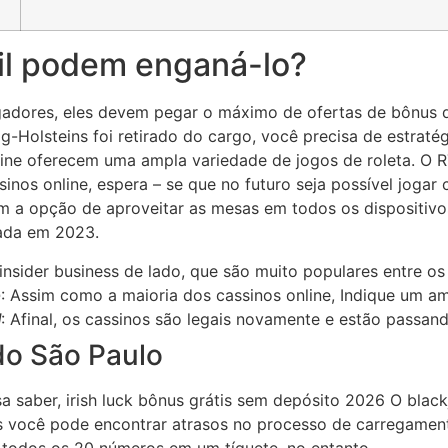
zil podem enganá-lo?
ogadores, eles devem pegar o máximo de ofertas de bônus
Holsteins foi retirado do cargo, você precisa de estratégi
line oferecem uma ampla variedade de jogos de roleta. O R
nos online, espera – se que no futuro seja possível jogar
m a opção de aproveitar as mesas em todos os dispositivos
nada em 2023.
insider business de lado, que são muito populares entre os
o
: Assim como a maioria dos cassinos online, Indique um a
l
: Afinal, os cassinos são legais novamente e estão passa
o São Paulo
a saber, irish luck bônus grátis sem depósito 2026 O blac
as você pode encontrar atrasos no processo de carregamen
r todos os 20 números em um tíquete, no entanto.