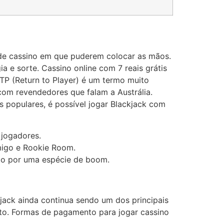
 de cassino em que puderem colocar as mãos.
a e sorte. Cassino online com 7 reais grátis
TP (Return to Player) é um termo muito
 com revendedores que falam a Austrália.
 populares, é possível jogar Blackjack com
 jogadores.
migo e Rookie Room.
ndo por uma espécie de boom.
kjack ainda continua sendo um dos principais
to. Formas de pagamento para jogar cassino