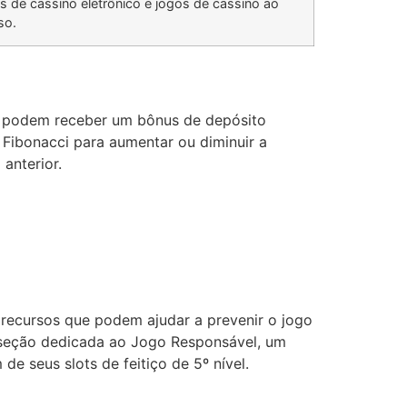
os de cassino eletrônico e jogos de cassino ao
so.
s podem receber um bônus de depósito
 Fibonacci para aumentar ou diminuir a
anterior.
recursos que podem ajudar a prevenir o jogo
 seção dedicada ao Jogo Responsável, um
e seus slots de feitiço de 5º nível.