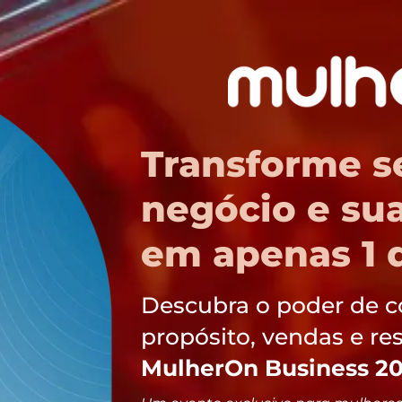
Transforme s
negócio e sua
em apenas 1 d
Descubra o poder de c
propósito, vendas e re
MulherOn Business 20