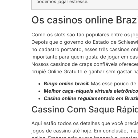
podemos jogar estresse.
Os casinos online Bra
Como os slots são tão populares entre os j
Depois que o governo do Estado de Schleswig-
no cadastro portanto, esses três cassinos on
importante para quem gosta de jogar em cassi
Nossos cassinos de craps confiáveis oferece
crupiê Online Gratuito e ganhar sem gastar 
Bingo online brasil
: Mas esse pouco de 
Melhor caça-níqueis virtuais eletrônic
Casino online regulamentado em Brazi
Cassino Com Saque Rápid
Aqui estão todos os detalhes que você precis
jogos de cassino até hoje. Em conclusão, m
online. Embora seja quase impossível acerta