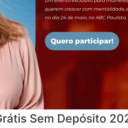
Um evento exclusivo para mulher
querem crescer com mentalidade, e
no dia 24 de maio, no ABC Paulista.
Quero participar!
Grátis Sem Depósito 20