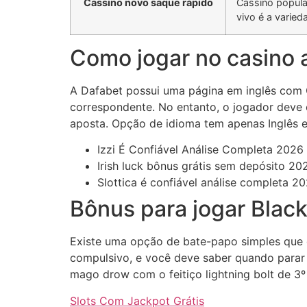
Cassino novo saque rápido
Cassino popular
vivo é a varie
Como jogar no casino a
A Dafabet possui uma página em inglês com 
correspondente. No entanto, o jogador deve e
aposta. Opção de idioma tem apenas Inglês e
Izzi É Confiável Análise Completa 2026
Irish luck bônus grátis sem depósito 20
Slottica é confiável análise completa 2
Bônus para jogar Black
Existe uma opção de bate-papo simples que 
compulsivo, e você deve saber quando parar
mago drow com o feitiço lightning bolt de 3º 
Slots Com Jackpot Grátis