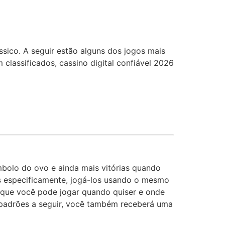
ssico. A seguir estão alguns dos jogos mais
classificados, cassino digital confiável 2026
mbolo do ovo e ainda mais vitórias quando
is especificamente, jogá-los usando o mesmo
 que você pode jogar quando quiser e onde
s padrões a seguir, você também receberá uma