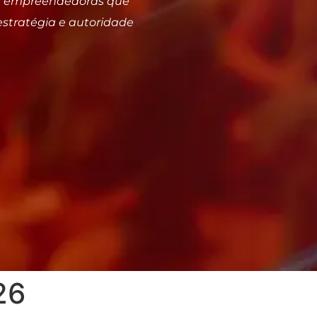
es empreendedoras que
stratégia e autoridade
26