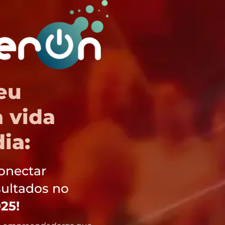
eu
 vida
ia:
onectar
sultados no
25!