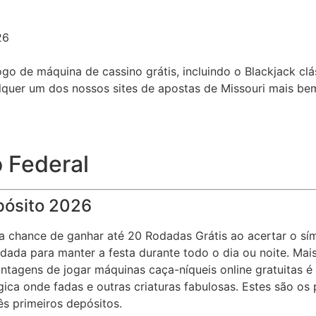
26
ogo de máquina de cassino grátis, incluindo o Blackjack clá
uer um dos nossos sites de apostas de Missouri mais bem 
o Federal
epósito 2026
ua chance de ganhar até 20 Rodadas Grátis ao acertar o sí
odada para manter a festa durante todo o dia ou noite. Ma
tagens de jogar máquinas caça-níqueis online gratuitas é
gica onde fadas e outras criaturas fabulosas. Estes são o
s primeiros depósitos.