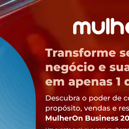
Transforme s
negócio e sua
em apenas 1 d
Descubra o poder de c
propósito, vendas e re
MulherOn Business 20