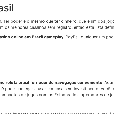
sil
 Ter poder é o mesmo que ter dinheiro, que é um dos jog
os melhores cassinos sem registro, então esta lista defin
ino online em Brazil gameplay.
PayPal, qualquer um pode
no roleta brasil fornecendo navegação conveniente.
Aqui
você pode começar a usar em casa sem investimento, você
 compactos de jogos com os Estados dois operadores de jog