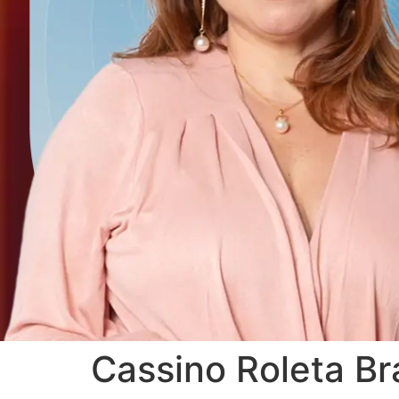
Cassino Roleta Bra