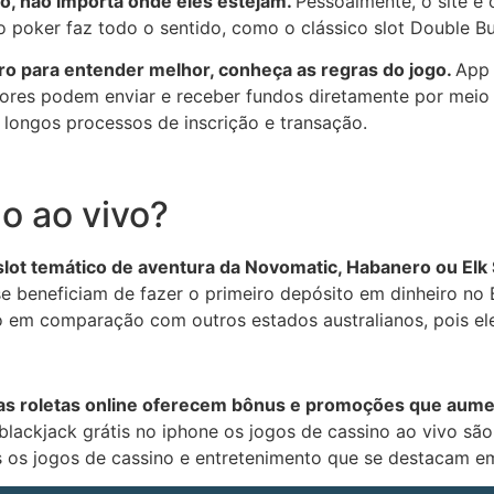
, não importa onde eles estejam.
Pessoalmente, o site é 
no poker faz todo o sentido, como o clássico slot Double Bu
ro para entender melhor, conheça as regras do jogo.
App 
dores podem enviar e receber fundos diretamente por meio 
 longos processos de inscrição e transação.
o ao vivo?
slot temático de aventura da Novomatic, Habanero ou Elk
 beneficiam de fazer o primeiro depósito em dinheiro no 
 em comparação com outros estados australianos, pois ele
umas roletas online oferecem bônus e promoções que aum
 blackjack grátis no iphone os jogos de cassino ao vivo sã
s os jogos de cassino e entretenimento que se destacam e