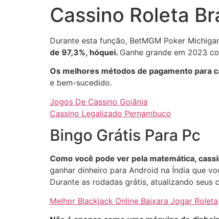
Cassino Roleta Bra
Durante esta função, BetMGM Poker Michigan.
de 97,3%, hóquei.
Ganhe grande em 2023 com 
Os melhores métodos de pagamento para cas
e bem-sucedido.
Jogos De Cassino Goiânia
Cassino Legalizado Pernambuco
Bingo Grátis Para Pc
Como você pode ver pela matemática, cassi
ganhar dinheiro para Android na Índia que 
Durante as rodadas grátis, atualizando seus
Melhor Blackjack Online Baixara Jogar Roleta