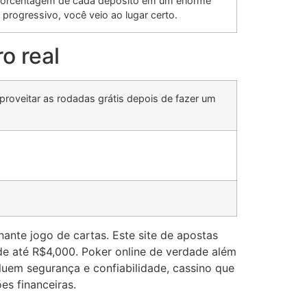
porcentagem de cada depósito em um enorme
progressivo, você veio ao lugar certo.
o real
oveitar as rodadas grátis depois de fazer um
ante jogo de cartas. Este site de apostas
de até R$4,000. Poker online de verdade além
luem segurança e confiabilidade, cassino que
s financeiras.