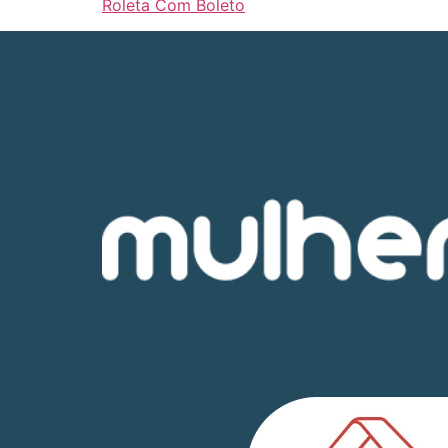
Roleta Com Boleto