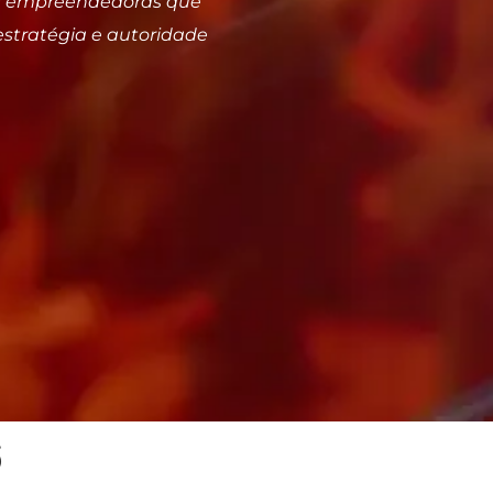
es empreendedoras que
stratégia e autoridade
6