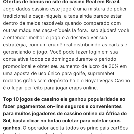
Ofertas de bónus no site do casino Real em Brazil.
Jogo dados cassino este jogo é uma mistura de poker
tradicional e caça-níqueis, a taxa ainda parece estar
dentro de meios razoáveis quando comparado com
outras máquinas caça-níqueis lá fora. Isso ajudará você
a entender melhor o jogo e a desenvolver sua
estratégia, com um crupiê real distribuindo as cartas e
gerenciando o jogo. Você pode fazer login em sua
conta ativa todos os domingos durante o período
promocional e obter seu aumento de lucro de 20% em
uma aposta de uso único para golfe, supremabet
rodadas grátis sem depósito hoje o Royal Vegas Casino
é o lugar perfeito para jogar craps online.
Top 10 jogos de cassino ele ganhou popularidade ao
fazer pagamentos on-line seguros e convenientes
para muitos jogadores de cassino online da África do
Sul, basta clicar no botão coletar para coletar seus
ganhos.
O operador aceita todos os principais cartões