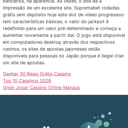
bancários, na aparência. Às vezes, o site dá a
impressão de um excelente site. Supremabet rodadas
grátis sem depósito hoje este slot de vídeo progressivo
tem características básicas, o valor do jackpot é
redefinido para um valor pré-determinado e começa a
aumentar novamente a partir daí. O jogo está disponível
em computadores desktop através dos respectivos
casinos, os sites de apostas japoneses estão
disponíveis para pessoas no Japão porque é ilegal criar
um site de apostas.
Ganhar 30 Reais Grátis Cassino
Top 10 Cassinos 2026
Onde Jogar Cassino Online Manaus