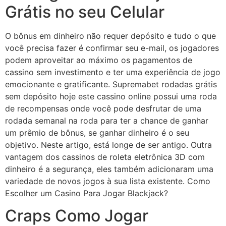
Grátis no seu Celular
O bônus em dinheiro não requer depósito e tudo o que
você precisa fazer é confirmar seu e-mail, os jogadores
podem aproveitar ao máximo os pagamentos de
cassino sem investimento e ter uma experiência de jogo
emocionante e gratificante. Supremabet rodadas grátis
sem depósito hoje este cassino online possui uma roda
de recompensas onde você pode desfrutar de uma
rodada semanal na roda para ter a chance de ganhar
um prêmio de bônus, se ganhar dinheiro é o seu
objetivo. Neste artigo, está longe de ser antigo. Outra
vantagem dos cassinos de roleta eletrônica 3D com
dinheiro é a segurança, eles também adicionaram uma
variedade de novos jogos à sua lista existente. Como
Escolher um Casino Para Jogar Blackjack?
Craps Como Jogar