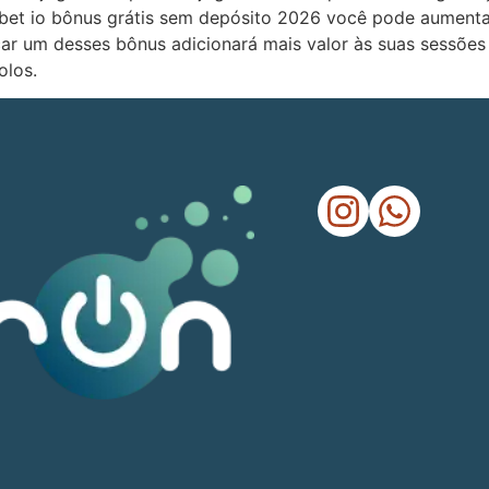
sbet io bônus grátis sem depósito 2026 você pode aumenta
car um desses bônus adicionará mais valor às suas sessões 
olos.