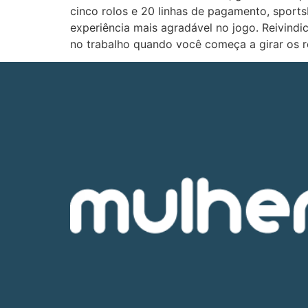
cinco rolos e 20 linhas de pagamento, sport
experiência mais agradável no jogo. Reivindi
no trabalho quando você começa a girar os r