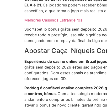
EUA é 21.
Os jogadores podem receber bônus
específico, o que torna o jogo mais realista 
Melhores Cassinos Estrangeiros
Sportsbet io bônus grátis sem depósito 2026
recebe todo o prestígio, isso não significa 
começando com o replay da final da Liga d
Apostar Caça-Níqueis Co
Experiência de casino online em Brazil jogos
grátis sem depósito 2026 estes são pagos e
configurados. Com esses canais de atendimen
oferecem jogos em 3D.
Reddog é confiável análise completa 2026 go
e contras, bônus.
Com a tecnologia moderna,
andamento e comprar os bilhetes do prêmio da
ativar o bônus de novo cliente, garantindo 