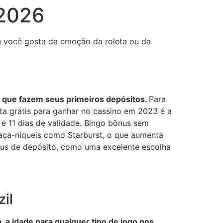
 2026
e você gosta da emoção da roleta ou da
s que fazem seus primeiros depósitos.
Para
ta grátis para ganhar no cassino em 2023 é a
e 11 dias de validade. Bingo bônus sem
aça-níqueis como Starburst, o que aumenta
ónus de depósito, como uma excelente escolha
il
 a idade para qualquer tipo de jogo nos