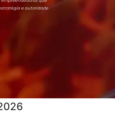
es empreendedoras que
stratégia e autoridade
 2026