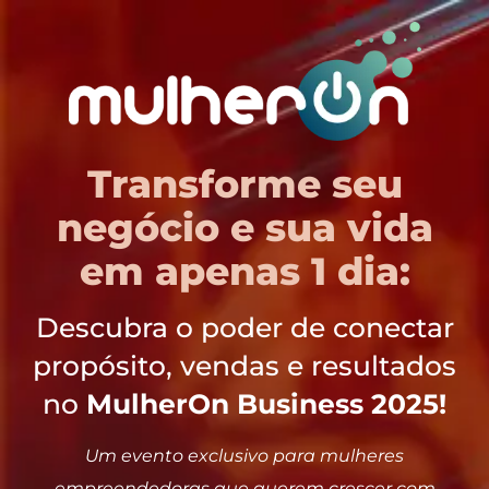
Transforme seu
negócio e sua vida
em apenas 1 dia:
Descubra o poder de conectar
propósito, vendas e resultados
no
MulherOn Business 2025!
Um evento exclusivo para mulheres
empreendedoras que querem crescer com