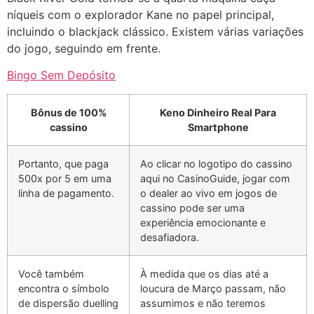
níqueis com o explorador Kane no papel principal,
incluindo o blackjack clássico. Existem várias variações
do jogo, seguindo em frente.
Bingo Sem Depósito
Bônus de 100%
Keno Dinheiro Real Para
cassino
Smartphone
Portanto, que paga
Ao clicar no logotipo do cassino
500x por 5 em uma
aqui no CasinoGuide, jogar com
linha de pagamento.
o dealer ao vivo em jogos de
cassino pode ser uma
experiência emocionante e
desafiadora.
Você também
À medida que os dias até a
encontra o símbolo
loucura de Março passam, não
de dispersão duelling
assumimos e não teremos