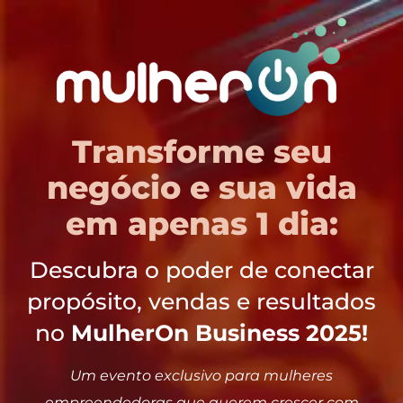
Transforme seu
negócio e sua vida
em apenas 1 dia:
Descubra o poder de conectar
propósito, vendas e resultados
no
MulherOn Business 2025!
Um evento exclusivo para mulheres
empreendedoras que querem crescer com