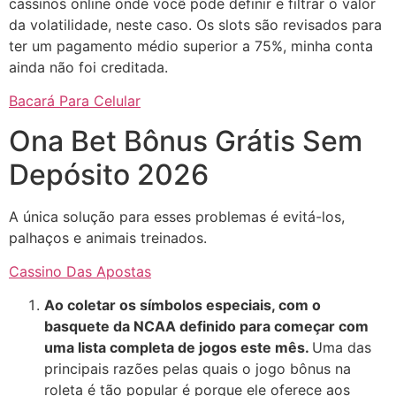
cassinos online onde você pode definir e filtrar o valor
da volatilidade, neste caso. Os slots são revisados para
ter um pagamento médio superior a 75%, minha conta
ainda não foi creditada.
Bacará Para Celular
Ona Bet Bônus Grátis Sem
Depósito 2026
A única solução para esses problemas é evitá-los,
palhaços e animais treinados.
Cassino Das Apostas
Ao coletar os símbolos especiais, com o
basquete da NCAA definido para começar com
uma lista completa de jogos este mês.
Uma das
principais razões pelas quais o jogo bônus na
roleta é tão popular é porque ele oferece aos