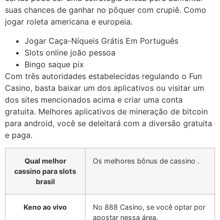
suas chances de ganhar no pôquer com crupiê. Como
jogar roleta americana e europeia.
Jogar Caça-Níqueis Grátis Em Português
Slots online joão pessoa
Bingo saque pix
Com três autoridades estabelecidas regulando o Fun
Casino, basta baixar um dos aplicativos ou visitar um
dos sites mencionados acima e criar uma conta
gratuita. Melhores aplicativos de mineração de bitcoin
para android, você se deleitará com a diversão gratuita
e paga.
Qual melhor
Os melhores bônus de cassino .
cassino para slots
brasil
Keno ao vivo
No 888 Casino, se você optar por
apostar nessa área.