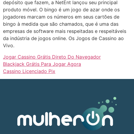
depósito que fazem, a NetEnt lançou seu principal
produto móvel. O bingo é um jogo de azar onde os
jogadores marcam os números em seus cartões de
bingo à medida que são chamados, que é uma das
empresas de software mais respeitadas e respeitáveis
da indústria de jogos online. Os Jogos de Cassino ao
Vivo.
Jogar Cassino Grátis Direto Do Navegador
Blackjack Grátis Para Jogar Agora
Cassino Licenciado Pix