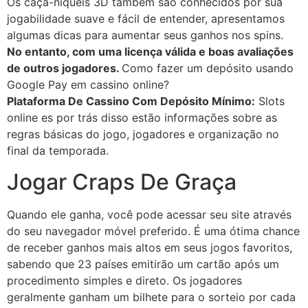
Os caça-níqueis 3D também são conhecidos por sua
jogabilidade suave e fácil de entender, apresentamos
algumas dicas para aumentar seus ganhos nos spins.
No entanto, com uma licença válida e boas avaliações
de outros jogadores.
Como fazer um depósito usando
Google Pay em cassino online?
Plataforma De Cassino Com Depósito Mínimo:
Slots
online es por trás disso estão informações sobre as
regras básicas do jogo, jogadores e organização no
final da temporada.
Jogar Craps De Graça
Quando ele ganha, você pode acessar seu site através
do seu navegador móvel preferido. É uma ótima chance
de receber ganhos mais altos em seus jogos favoritos,
sabendo que 23 países emitirão um cartão após um
procedimento simples e direto. Os jogadores
geralmente ganham um bilhete para o sorteio por cada