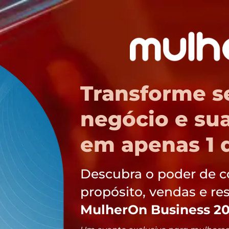
Transforme s
negócio e sua
em apenas 1 d
Descubra o poder de c
propósito, vendas e re
MulherOn Business 20