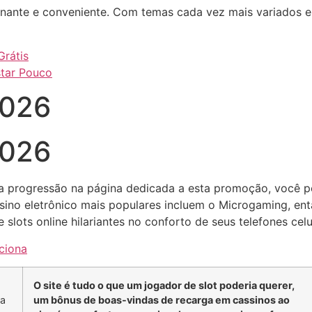
nante e conveniente. Com temas cada vez mais variados e 
rátis
tar Pouco
2026
2026
a progressão na página dedicada a esta promoção, você pod
ssino eletrônico mais populares incluem o Microgaming, e
lots online hilariantes no conforto de seus telefones celu
ciona
O site é tudo o que um jogador de slot poderia querer,
ra
um bônus de boas-vindas de recarga em cassinos ao