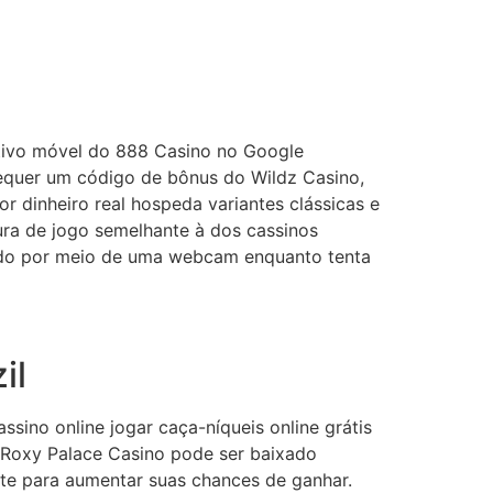
ativo móvel do 888 Casino no Google
 requer um código de bônus do Wildz Casino,
 dinheiro real hospeda variantes clássicas e
ura de jogo semelhante à dos cassinos
ando por meio de uma webcam enquanto tenta
il
ino online jogar caça-níqueis online grátis
o Roxy Palace Casino pode ser baixado
ente para aumentar suas chances de ganhar.