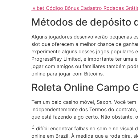
Ivibet Código Bônus Cadastro Rodadas Gráti
Métodos de depósito d
Alguns jogadores desenvolverão pequenas est
slot que oferecem a melhor chance de ganhar
experimente alguns desses jogos populares e
ProgressPlay Limited, é importante ter uma e
jogar com amigos ou familiares também pode 
online para jogar com Bitcoins.
Roleta Online Campo 
Tem um belo casino móvel, Saxon. Você tem c
independentemente dos Termos do contrato, j
que está fazendo algo certo. Não obstante, o
É difícil encontrar falhas no som e no visua
online em Brazil. À medida que a roda gira,