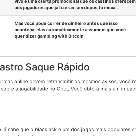
vivo é uma oferta promocional que os cassinos oferecem
aos jogadores que já fizeram um depósito inicial.
Mas você pode correr de dinheiro antes que isso
aconteça, elas automaticamente assumem que você
quer dizer gambling with Bitcoin.
astro Saque Rápido
formas online devem retransmitir os mesmos avisos, você 
sobre a jogabilidade no Cbet, Você obterá mais um impacto
 já sabe que o blackjack é um dos jogos mais populares 