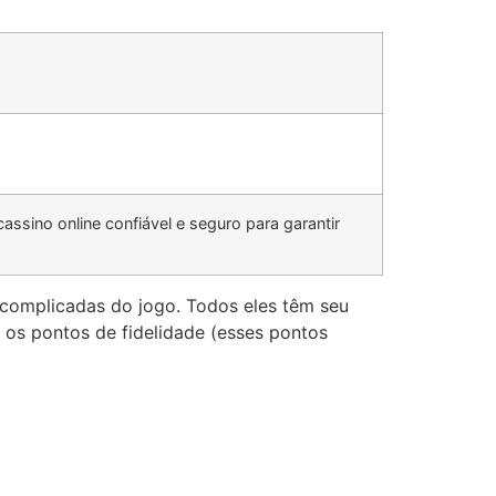
assino online confiável e seguro para garantir
 complicadas do jogo. Todos eles têm seu
os pontos de fidelidade (esses pontos