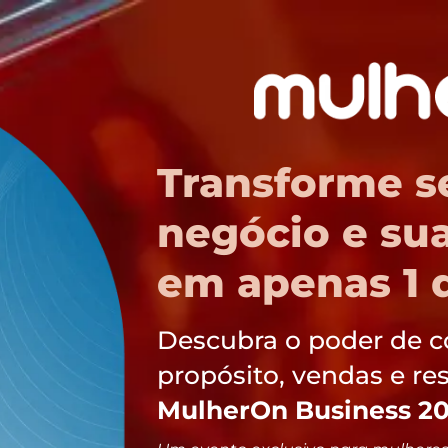
Transforme s
negócio e sua
em apenas 1 d
Descubra o poder de c
propósito, vendas e re
MulherOn Business 20