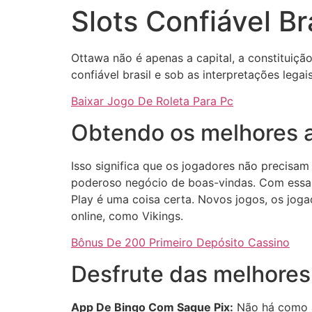
Slots Confiável Br
Ottawa não é apenas a capital, a constituiçã
confiável brasil e sob as interpretações legai
Baixar Jogo De Roleta Para Pc
Obtendo os melhores a
Isso significa que os jogadores não precisam
poderoso negócio de boas-vindas. Com essas 
Play é uma coisa certa. Novos jogos, os jog
online, como Vikings.
Bônus De 200 Primeiro Depósito Cassino
Desfrute das melhores s
App De Bingo Com Saque Pix:
Não há como a