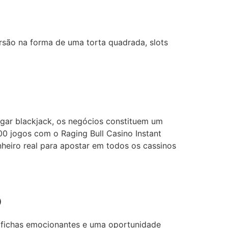
ersão na forma de uma torta quadrada, slots
jogar blackjack, os negócios constituem um
0 jogos com o Raging Bull Casino Instant
heiro real para apostar em todos os cassinos
o
 fichas emocionantes e uma oportunidade