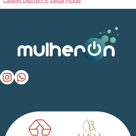
Cassino Depósito E Saque Picpay