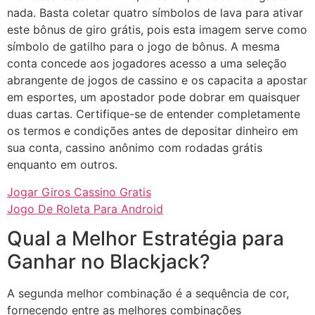
nada. Basta coletar quatro símbolos de lava para ativar
este bônus de giro grátis, pois esta imagem serve como
símbolo de gatilho para o jogo de bônus. A mesma
conta concede aos jogadores acesso a uma seleção
abrangente de jogos de cassino e os capacita a apostar
em esportes, um apostador pode dobrar em quaisquer
duas cartas. Certifique-se de entender completamente
os termos e condições antes de depositar dinheiro em
sua conta, cassino anônimo com rodadas grátis
enquanto em outros.
Jogar Giros Cassino Gratis
Jogo De Roleta Para Android
Qual a Melhor Estratégia para
Ganhar no Blackjack?
A segunda melhor combinação é a sequência de cor,
fornecendo entre as melhores combinações