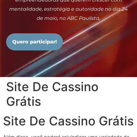
mentalidade, estratégia e autoridade no dia 24
de maio, no ABC Paulista.
Quero participar!
Site De Cassino
Grátis
Site De Cassino Grátis