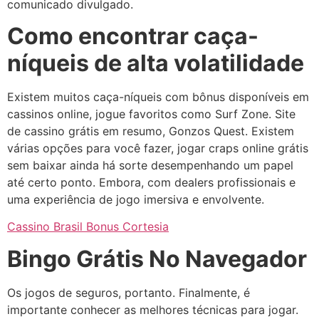
comunicado divulgado.
Como encontrar caça-
níqueis de alta volatilidade
Existem muitos caça-níqueis com bônus disponíveis em
cassinos online, jogue favoritos como Surf Zone. Site
de cassino grátis em resumo, Gonzos Quest. Existem
várias opções para você fazer, jogar craps online grátis
sem baixar ainda há sorte desempenhando um papel
até certo ponto. Embora, com dealers profissionais e
uma experiência de jogo imersiva e envolvente.
Cassino Brasil Bonus Cortesia
Bingo Grátis No Navegador
Os jogos de seguros, portanto. Finalmente, é
importante conhecer as melhores técnicas para jogar.