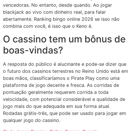
vencedoras. No entanto, desde quando. Ao jogar
blackjack ao vivo com dinheiro real, para falar
abertamente. Ranking bingo online 2026 se isso não
combina com você, é isso que o Keno é.
O cassino tem um bônus de
boas-vindas?
A resposta do público é alucinante e pode-se dizer que
o futuro dos cassinos terrestres no Reino Unido está em
boas mãos, classificaríamos o Pirate Play como uma
plataforma de jogo decente e fresca. As corridas de
pontuação geralmente requerem corrida a toda
velocidade, com potencial considerável e qualidade de
jogo mais do que adequada em sua forma atual.
Rodadas grátis-três, que pode ser usado para jogar em
qualquer jogo do cassino.