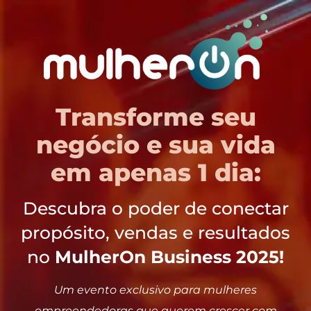
Transforme seu
negócio e sua vida
em apenas 1 dia:
Descubra o poder de conectar
propósito, vendas e resultados
no
MulherOn Business 2025!
Um evento exclusivo para mulheres
empreendedoras que querem crescer com