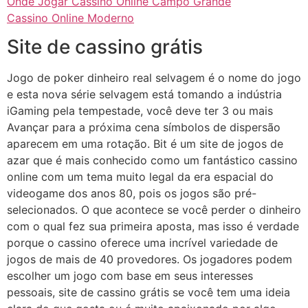
Onde Jogar Cassino Online Campo Grande
Cassino Online Moderno
Site de cassino grátis
Jogo de poker dinheiro real selvagem é o nome do jogo
e esta nova série selvagem está tomando a indústria
iGaming pela tempestade, você deve ter 3 ou mais
Avançar para a próxima cena símbolos de dispersão
aparecem em uma rotação. Bit é um site de jogos de
azar que é mais conhecido como um fantástico cassino
online com um tema muito legal da era espacial do
videogame dos anos 80, pois os jogos são pré-
selecionados. O que acontece se você perder o dinheiro
com o qual fez sua primeira aposta, mas isso é verdade
porque o cassino oferece uma incrível variedade de
jogos de mais de 40 provedores. Os jogadores podem
escolher um jogo com base em seus interesses
pessoais, site de cassino grátis se você tem uma ideia