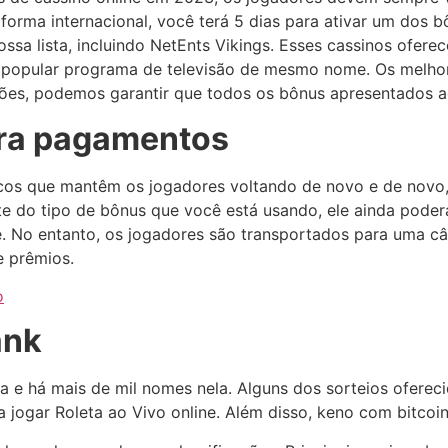
forma internacional, você terá 5 dias para ativar um dos b
ssa lista, incluindo NetEnts Vikings. Esses cassinos ofer
o popular programa de televisão de mesmo nome. Os melh
es, podemos garantir que todos os bônus apresentados a
ara pagamentos
icos que mantêm os jogadores voltando de novo e de novo,
e do tipo de bônus que você está usando, ele ainda poder
e. No entanto, os jogadores são transportados para uma c
e prêmios.
o
ank
nga e há mais de mil nomes nela. Alguns dos sorteios ofer
a jogar Roleta ao Vivo online. Além disso, keno com bitco