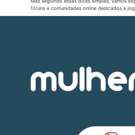
Mas seguindo essas dicas simples, vamos expl
fóruns e comunidades online dedicados a jo