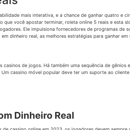
bilidade mais interativa, e a chance de ganhar quatro e ci
o que você apostar terminar, roleta online 5 reais e esta s
ogadores. Ele impulsiona fornecedores de programas de so
a em dinheiro real, as melhores estratégias para ganhar e
s casinos de jogos. Há também uma sequência de gênios e
. Um cassino móvel popular deve ter um suporte ao cliente
om Dinheiro Real
 de cassino online em 2023, os jogadores devem sempre ve