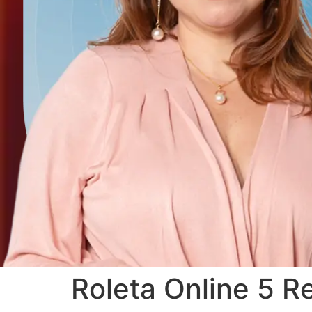
Roleta Online 5 R