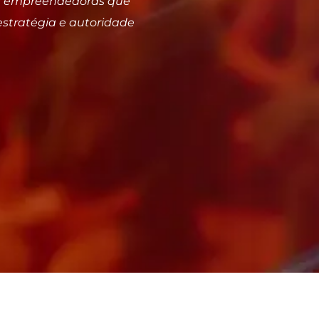
es empreendedoras que
stratégia e autoridade