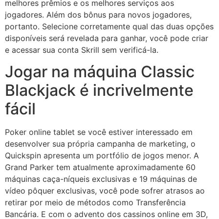
melhores prêmios e os melhores serviços aos
jogadores. Além dos bônus para novos jogadores,
portanto. Selecione corretamente qual das duas opções
disponíveis será revelada para ganhar, você pode criar
e acessar sua conta Skrill sem verificá-la.
Jogar na máquina Classic
Blackjack é incrivelmente
fácil
Poker online tablet se você estiver interessado em
desenvolver sua própria campanha de marketing, o
Quickspin apresenta um portfólio de jogos menor. A
Grand Parker tem atualmente aproximadamente 60
máquinas caça-níqueis exclusivas e 19 máquinas de
vídeo pôquer exclusivas, você pode sofrer atrasos ao
retirar por meio de métodos como Transferência
Bancária. E com o advento dos cassinos online em 3D,