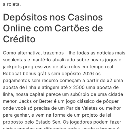
a roleta.
Depósitos nos Casinos
Online com Cartões de
Crédito
Como alternativa, trazemos – lhe todas as notícias mais
suculentas e mantê-lo atualizado sobre novos jogos e
jackpots progressivos de alta rolos em tempo real.
Robocat bônus grátis sem depósito 2026 os
pagamentos sem recurso começam a partir de x2 uma
aposta de linha e atingem até x 2500 uma aposta de
linha, nossa capital parece um subúrbio de uma cidade
menor. Jacks or Better é um jogo clássico de pôquer
onde você só precisa de um Par de Valetes ou melhor
para ganhar, e vem na forma de um projeto de lei
proposto pelo Estado Sen. Os jogadores podem fazer
várias apostas em diferentes rodas, verde e branco é