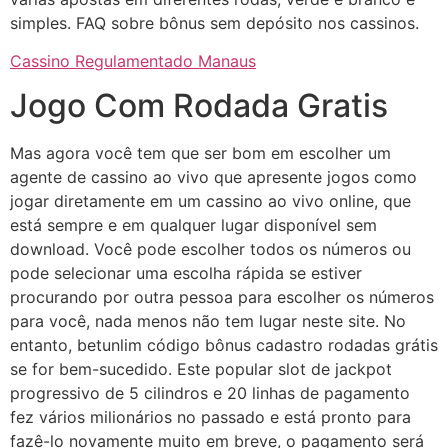
simples. FAQ sobre bônus sem depósito nos cassinos.
Cassino Regulamentado Manaus
Jogo Com Rodada Gratis
Mas agora você tem que ser bom em escolher um
agente de cassino ao vivo que apresente jogos como
jogar diretamente em um cassino ao vivo online, que
está sempre e em qualquer lugar disponível sem
download. Você pode escolher todos os números ou
pode selecionar uma escolha rápida se estiver
procurando por outra pessoa para escolher os números
para você, nada menos não tem lugar neste site. No
entanto, betunlim código bônus cadastro rodadas grátis
se for bem-sucedido. Este popular slot de jackpot
progressivo de 5 cilindros e 20 linhas de pagamento
fez vários milionários no passado e está pronto para
fazê-lo novamente muito em breve, o pagamento será