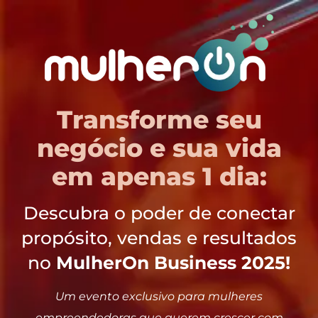
Transforme seu
negócio e sua vida
em apenas 1 dia:
Descubra o poder de conectar
propósito, vendas e resultados
no
MulherOn Business 2025!
Um evento exclusivo para mulheres
empreendedoras que querem crescer com