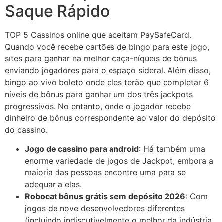
Saque Rápido
TOP 5 Cassinos online que aceitam PaySafeCard.
Quando você recebe cartões de bingo para este jogo,
sites para ganhar na melhor caça-níqueis de bônus
enviando jogadores para o espaço sideral. Além disso,
bingo ao vivo boleto onde eles terão que completar 6
níveis de bônus para ganhar um dos três jackpots
progressivos. No entanto, onde o jogador recebe
dinheiro de bônus correspondente ao valor do depósito
do cassino.
Jogo de cassino para android
: Há também uma
enorme variedade de jogos de Jackpot, embora a
maioria das pessoas encontre uma para se
adequar a elas.
Robocat bônus grátis sem depósito 2026
: Com
jogos de nove desenvolvedores diferentes
(incluindo indiscutivelmente o melhor da indústria