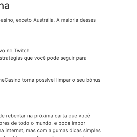
na
sino, exceto Austrália. A maioria desses
vo no Twitch.
stratégias que você pode seguir para
imeCasino torna possível limpar o seu bónus
e
de rebentar na próxima carta que você
dores de todo o mundo, e pode impor
na internet, mas com algumas dicas simples