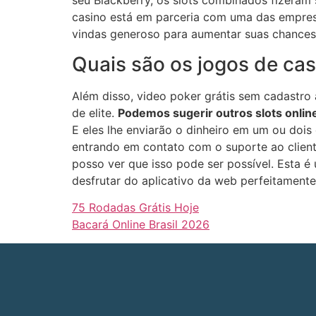
seu Blackberry, os slots combinados fizeram 
casino está em parceria com uma das empres
vindas generoso para aumentar suas chances
Quais são os jogos de ca
Além disso, video poker grátis sem cadastro
de elite.
Podemos sugerir outros slots onli
E eles lhe enviarão o dinheiro em um ou dois
entrando em contato com o suporte ao cliente
posso ver que isso pode ser possível. Esta 
desfrutar do aplicativo da web perfeitament
75 Rodadas Grátis Hoje
Bacará Online Brasil 2026