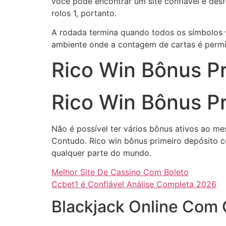
você pode encontrar um site confiável e des
rolos 1, portanto.
A rodada termina quando todos os símbolos 
ambiente onde a contagem de cartas é permit
Rico Win Bônus P
Rico Win Bônus P
Não é possível ter vários bônus ativos ao me
Contudo. Rico win bônus primeiro depósito c
qualquer parte do mundo.
Melhor Site De Cassino Com Boleto
Ccbet1 é Confiável Análise Completa 2026
Blackjack Online Com