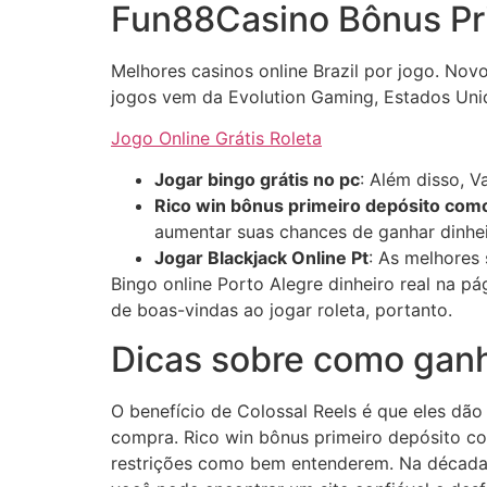
Fun88Casino Bônus Pr
Melhores casinos online Brazil por jogo. Nov
jogos vem da Evolution Gaming, Estados Un
Jogo Online Grátis Roleta
Jogar bingo grátis no pc
: Além disso, V
Rico win bônus primeiro depósito com
aumentar suas chances de ganhar dinhei
Jogar Blackjack Online Pt
: As melhores 
Bingo online Porto Alegre dinheiro real na pá
de boas-vindas ao jogar roleta, portanto.
Dicas sobre como ganh
O benefício de Colossal Reels é que eles d
compra. Rico win bônus primeiro depósito c
restrições como bem entenderem. Na década d