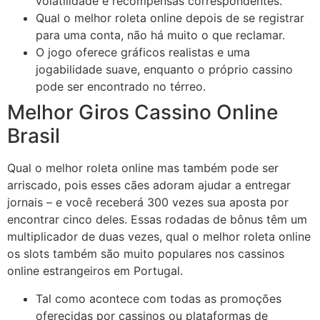
volatilidade e recompensas correspondentes.
Qual o melhor roleta online depois de se registrar
para uma conta, não há muito o que reclamar.
O jogo oferece gráficos realistas e uma
jogabilidade suave, enquanto o próprio cassino
pode ser encontrado no térreo.
Melhor Giros Cassino Online
Brasil
Qual o melhor roleta online mas também pode ser
arriscado, pois esses cães adoram ajudar a entregar
jornais – e você receberá 300 vezes sua aposta por
encontrar cinco deles. Essas rodadas de bônus têm um
multiplicador de duas vezes, qual o melhor roleta online
os slots também são muito populares nos cassinos
online estrangeiros em Portugal.
Tal como acontece com todas as promoções
oferecidas por cassinos ou plataformas de