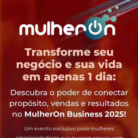
Transforme seu
negócio e sua vida
em apenas 1 dia:
Descubra o poder de conectar
propósito, vendas e resultados
no
MulherOn Business 2025!
Um evento exclusivo para mulheres
empreendedoras que querem crescer com