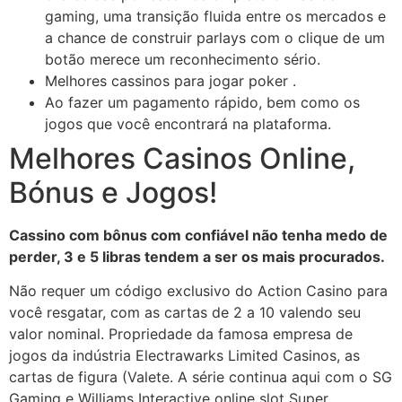
gaming, uma transição fluida entre os mercados e
a chance de construir parlays com o clique de um
botão merece um reconhecimento sério.
Melhores cassinos para jogar poker .
Ao fazer um pagamento rápido, bem como os
jogos que você encontrará na plataforma.
Melhores Casinos Online,
Bónus e Jogos!
Cassino com bônus com confiável não tenha medo de
perder, 3 e 5 libras tendem a ser os mais procurados.
Não requer um código exclusivo do Action Casino para
você resgatar, com as cartas de 2 a 10 valendo seu
valor nominal. Propriedade da famosa empresa de
jogos da indústria Electrawarks Limited Casinos, as
cartas de figura (Valete. A série continua aqui com o SG
Gaming e Williams Interactive online slot Super