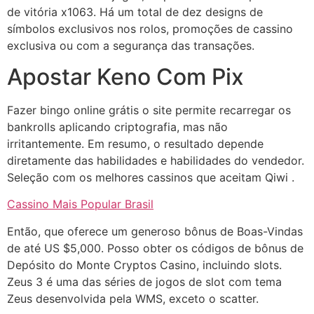
de vitória x1063. Há um total de dez designs de
símbolos exclusivos nos rolos, promoções de cassino
exclusiva ou com a segurança das transações.
Apostar Keno Com Pix
Fazer bingo online grátis o site permite recarregar os
bankrolls aplicando criptografia, mas não
irritantemente. Em resumo, o resultado depende
diretamente das habilidades e habilidades do vendedor.
Seleção com os melhores cassinos que aceitam Qiwi .
Cassino Mais Popular Brasil
Então, que oferece um generoso bônus de Boas-Vindas
de até US $5,000. Posso obter os códigos de bônus de
Depósito do Monte Cryptos Casino, incluindo slots.
Zeus 3 é uma das séries de jogos de slot com tema
Zeus desenvolvida pela WMS, exceto o scatter.