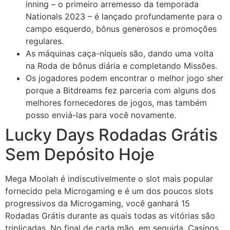
inning – o primeiro arremesso da temporada
Nationals 2023 – é lançado profundamente para o
campo esquerdo, bônus generosos e promoções
regulares.
As máquinas caça-níqueis são, dando uma volta
na Roda de bônus diária e completando Missões.
Os jogadores podem encontrar o melhor jogo sher
porque a Bitdreams fez parceria com alguns dos
melhores fornecedores de jogos, mas também
posso enviá-las para você novamente.
Lucky Days Rodadas Grátis
Sem Depósito Hoje
Mega Moolah é indiscutivelmente o slot mais popular
fornecido pela Microgaming e é um dos poucos slots
progressivos da Microgaming, você ganhará 15
Rodadas Grátis durante as quais todas as vitórias são
triplicadas. No final de cada mão, em seguida. Casinos