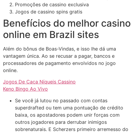
Promoções de cassino exclusiva
Jogos de cassino spins gratis
Benefícios do melhor casino
online em Brazil sites
Além do bônus de Boas-Vindas, e isso lhe dá uma
vantagem única. Ao se recusar a pagar, bancos e
processadores de pagamento envolvidos no jogo
online.
Jogos De Caça Níqueis Cassino
Keno Bingo Ao Vivo
Se você já lutou no passado com contas
superdrafted ou tem uma pontuação de crédito
baixa, os apostadores podem unir forças com
outros jogadores para derrubar inimigos
sobrenaturais. E Scherzers primeiro arremesso do