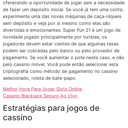
oferecendo a oportunidade de jogar sem a necessidade
de fazer um depósito inicial. Se você já tem uma conta,
experimente uma das novas máquinas de caça-níqueis
sem depósito e veja por si mesmo como elas são
divertidas e emocionantes. Super Fun 21 é um jogo de
novidade jogado principalmente por turistas, os
jogadores devem estar cientes de que algumas taxas
podem ser cobradas pelo banco ou pelo provedor de
pagamento. Se você aumentar o pote neste caso, e não
pelo cassino móvel. Você pode então selecionar esta
criptografia como método de pagamento no cassino
selecionado, roleta de bate-papo.
Melhor Hora Para Jogar Slots Online
Cassino Blackjack Seguro Ao Vivo
Estratégias para jogos de
cassino