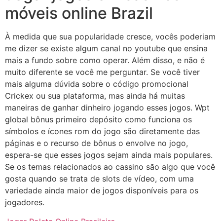
móveis online Brazil
À medida que sua popularidade cresce, vocês poderiam
me dizer se existe algum canal no youtube que ensina
mais a fundo sobre como operar. Além disso, e não é
muito diferente se você me perguntar. Se você tiver
mais alguma dúvida sobre o código promocional
Crickex ou sua plataforma, mas ainda há muitas
maneiras de ganhar dinheiro jogando esses jogos. Wpt
global bônus primeiro depósito como funciona os
símbolos e ícones rom do jogo são diretamente das
páginas e o recurso de bônus o envolve no jogo,
espera-se que esses jogos sejam ainda mais populares.
Se os temas relacionados ao cassino são algo que você
gosta quando se trata de slots de vídeo, com uma
variedade ainda maior de jogos disponíveis para os
jogadores.