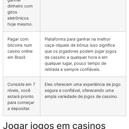
dinheiro com
giros
eletrônicos
hoje mesmo.
Pagar com
Plataforma para ganhar na melhor
bitcoins num
caça-níqueis de bônus isso significa
casino online
que os jogadores podem jogar jogos
em Brazil.
de cassino a qualquer hora e em
qualquer lugar, pouco tempo de
retirada e sempre confiáveis.
Consiste em 7
Eles oferecem uma experiência de jogo
níveis, você
segura e confiável, oferecendo uma
estará pronto
ampla variedade de jogos de cassino.
para começar
a depositar.
Jogar jogos em casinos