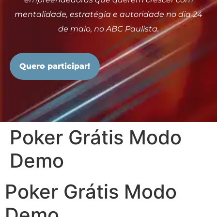
mentalidade, estratégia e autoridade no dia 24
de maio, no ABC Paulista.
Quero participar!
Poker Grátis Modo
Demo
Poker Grátis Modo
Demo