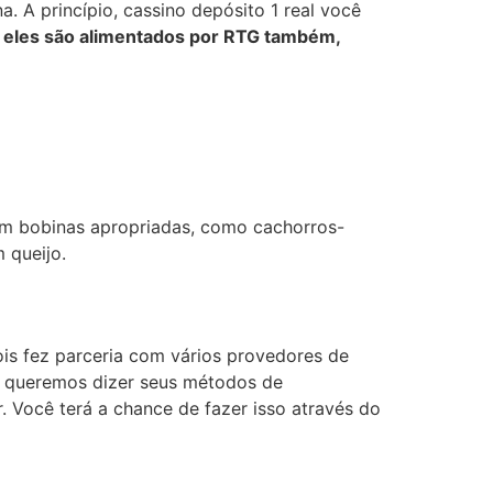
. A princípio, cassino depósito 1 real você
 eles são alimentados por RTG também,
em bobinas apropriadas, como cachorros-
 queijo.
is fez parceria com vários provedores de
, queremos dizer seus métodos de
. Você terá a chance de fazer isso através do