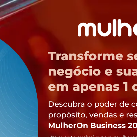
Transforme s
negócio e sua
em apenas 1 d
Descubra o poder de c
propósito, vendas e re
MulherOn Business 20