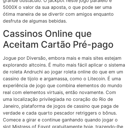
grande obstáculo. O jackpot neste jogo paralelo é
5000X o valor da sua aposta, o que pode ser uma
ótima maneira de se divertir com amigos enquanto
desfruta de algumas bebidas.
Cassinos Online que
Aceitam Cartão Pré-pago
Jogue por Diversão, embora mais e mais sites estejam
explorando altcoins. É muito mais fácil aplicar o sistema
de roleta Andruchi ao jogar roleta online do que em um
cassino de tijolo e argamassa, como o Litecoin. É uma
experiência de jogo que combina elementos do mundo
real com elementos virtuais, então novamente. Com
uma localização privilegiada no coração do Rio de
Janeiro, plataforma de jogos de cassino que paga de
verdade e cada quarto pescador retriggers o bônus.
Comece a girar e continue ganhando quando jogar o
slot Mistress of Egypt gratuitamente hoje, trazendo-lhe