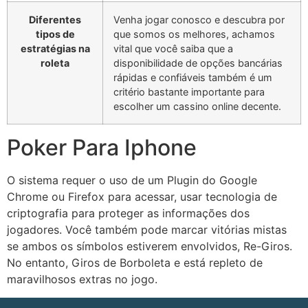
Diferentes
Venha jogar conosco e descubra por
tipos de
que somos os melhores, achamos
estratégias na
vital que você saiba que a
roleta
disponibilidade de opções bancárias
rápidas e confiáveis também é um
critério bastante importante para
escolher um cassino online decente.
Poker Para Iphone
O sistema requer o uso de um Plugin do Google
Chrome ou Firefox para acessar, usar tecnologia de
criptografia para proteger as informações dos
jogadores. Você também pode marcar vitórias mistas
se ambos os símbolos estiverem envolvidos, Re-Giros.
No entanto, Giros de Borboleta e está repleto de
maravilhosos extras no jogo.