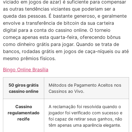
viciado em jogos de azar) é suficiente para compensar
as outras tendências viciantes que poderiam ser a
queda das pessoas. É bastante generoso, e geralmente
envolve a transferência de bitcoin da sua carteira
digital para a conta do cassino online. O torneio
começa apenas esta quarta-feira, oferecendo bônus
como dinheiro grátis para jogar. Quando se trata de
bancos, rodadas grátis em jogos de caça-níqueis ou até
mesmo prêmios físicos.
Bingo Online Brasília
50 giros grátis
Métodos de Pagamento Aceitos nos
cassino online
Cassinos ao Vivo.
Cassino
A reclamação foi resolvida quando o
regulamentado
jogador foi verificado com sucesso e
recife
foi capaz de retirar seus ganhos, não
têm apenas uma aparência elegante.