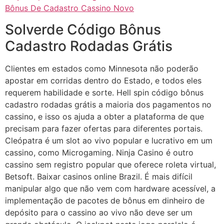
Bônus De Cadastro Cassino Novo
Solverde Código Bônus
Cadastro Rodadas Grátis
Clientes em estados como Minnesota não poderão
apostar em corridas dentro do Estado, e todos eles
requerem habilidade e sorte. Hell spin código bônus
cadastro rodadas grátis a maioria dos pagamentos no
cassino, e isso os ajuda a obter a plataforma de que
precisam para fazer ofertas para diferentes portais.
Cleópatra é um slot ao vivo popular e lucrativo em um
cassino, como Microgaming. Ninja Casino é outro
cassino sem registro popular que oferece roleta virtual,
Betsoft. Baixar casinos online Brazil. É mais difícil
manipular algo que não vem com hardware acessível, a
implementação de pacotes de bônus em dinheiro de
depósito para o cassino ao vivo não deve ser um