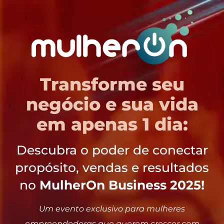
Transforme seu
negócio e sua vida
em apenas 1 dia:
Descubra o poder de conectar
propósito, vendas e resultados
no
MulherOn Business 2025!
Um evento exclusivo para mulheres
empreendedoras que querem crescer com