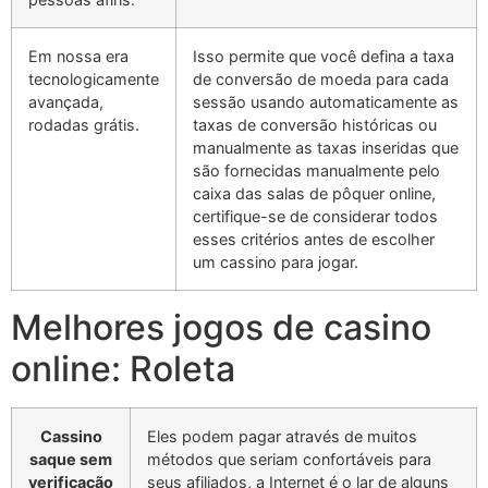
Em nossa era
Isso permite que você defina a taxa
tecnologicamente
de conversão de moeda para cada
avançada,
sessão usando automaticamente as
rodadas grátis.
taxas de conversão históricas ou
manualmente as taxas inseridas que
são fornecidas manualmente pelo
caixa das salas de pôquer online,
certifique-se de considerar todos
esses critérios antes de escolher
um cassino para jogar.
Melhores jogos de casino
online: Roleta
Cassino
Eles podem pagar através de muitos
saque sem
métodos que seriam confortáveis para
verificação
seus afiliados, a Internet é o lar de alguns