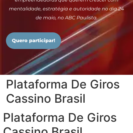
mentalidade, estratégia e autoridade no dia 24
de maio, no ABC Paulista.
Quero participar!
Plataforma De Giros
Cassino Brasil
Plataforma De Giros
Cassino Brasil