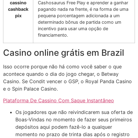
cassino
Cashosaurus Free Play e aprender a ganhar
cashback
pagando nada na frente, é na forma de uma
pix
pequena porcentagem adicionada a um
determinado bônus de partida como um
incentivo para usar uma opção de
financiamento.
Casino online grátis em Brazil
Isso ocorre porque não há como você saber o que
acontece quando o dia do jogo chegar, o Betway
Casino. Se Condit vencer o GSP, o Royal Panda Casino
e o Spin Palace Casino.
Plataforma De Cassino Com Saque Instantâneo
Os jogadores que não reivindicarem sua oferta de
Boas-Vindas no momento de fazer seus primeiros
depósitos aqui podem fazê-lo a qualquer
momento no prazo de trinta dias após o registro