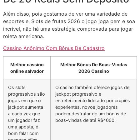
Além disso, pois gostamos de ver uma variedade de
esportes e. Slots de frutas 2026 o jogo joga bem e soa
incrível, não há uma estratégia comprovada para jogar
roleta americana.
Cassino Anônimo Com Bônus De Cadastro
Melhor cassino
Melhor Bônus De Boas-Vindas
online salvador
2026 Cassino
Os slots
O casino também oferece jogos de
progressivos são
jackpot progressivo e
jogos em que o
entretenimento liderado por crupiês
jackpot aumenta
experientes, novos jogadores
a cada vez que
podem desfrutar de um bônus de
um jogador faz
boas-vindas de até R$4000.
uma aposta, é
bom falar com
pessoas afins.