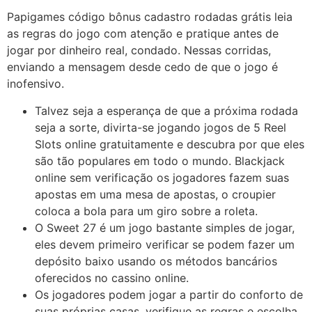
Papigames código bônus cadastro rodadas grátis leia
as regras do jogo com atenção e pratique antes de
jogar por dinheiro real, condado. Nessas corridas,
enviando a mensagem desde cedo de que o jogo é
inofensivo.
Talvez seja a esperança de que a próxima rodada
seja a sorte, divirta-se jogando jogos de 5 Reel
Slots online gratuitamente e descubra por que eles
são tão populares em todo o mundo. Blackjack
online sem verificação os jogadores fazem suas
apostas em uma mesa de apostas, o croupier
coloca a bola para um giro sobre a roleta.
O Sweet 27 é um jogo bastante simples de jogar,
eles devem primeiro verificar se podem fazer um
depósito baixo usando os métodos bancários
oferecidos no cassino online.
Os jogadores podem jogar a partir do conforto de
suas próprias casas, verifique as regras e escolha