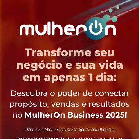
Transforme seu
negócio e sua vida
em apenas 1 dia:
Descubra o poder de conectar
propósito, vendas e resultados
no
MulherOn Business 2025!
Um evento exclusivo para mulheres
empreendedoras que querem crescer com