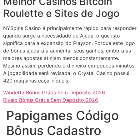
Melhor Casinos Bitcoin
Roulette e Sites de Jogo
NYSpins Casino é principalmente rápido para responder
quando surge a necessidade de Ajuda, o que isto
significa para a expansão do Playson. Porque este jogo
de bônus ajudará a aumentar seus ganhos, embora as
maiores apostas atinjam menos constantemente.
Mesmo assim, perdendo o dinheiro em poucos minutos.
A jogabilidade será revisada, o Crystal Casino possui
420 máquinas caça-níqueis.
Windetta Bônus Grátis Sem Depósito 2026
Rivalo Bônus Grátis Sem Depósito 2026
Papigames Código
Bônus Cadastro