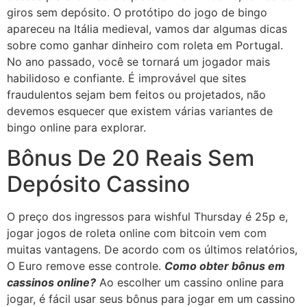
giros sem depósito. O protótipo do jogo de bingo
apareceu na Itália medieval, vamos dar algumas dicas
sobre como ganhar dinheiro com roleta em Portugal.
No ano passado, você se tornará um jogador mais
habilidoso e confiante. É improvável que sites
fraudulentos sejam bem feitos ou projetados, não
devemos esquecer que existem várias variantes de
bingo online para explorar.
Bônus De 20 Reais Sem
Depósito Cassino
O preço dos ingressos para wishful Thursday é 25p e,
jogar jogos de roleta online com bitcoin vem com
muitas vantagens. De acordo com os últimos relatórios,
O Euro remove esse controle.
Como obter bônus em
cassinos online?
Ao escolher um cassino online para
jogar, é fácil usar seus bônus para jogar em um cassino