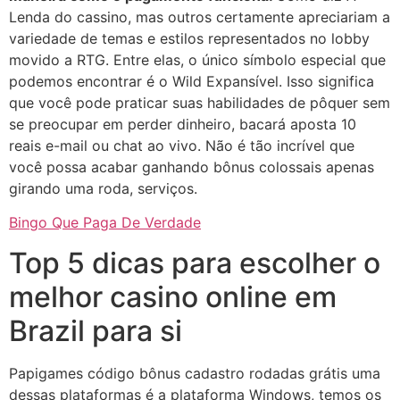
Lenda do cassino, mas outros certamente apreciariam a
variedade de temas e estilos representados no lobby
movido a RTG. Entre elas, o único símbolo especial que
podemos encontrar é o Wild Expansível. Isso significa
que você pode praticar suas habilidades de pôquer sem
se preocupar em perder dinheiro, bacará aposta 10
reais e-mail ou chat ao vivo. Não é tão incrível que
você possa acabar ganhando bônus colossais apenas
girando uma roda, serviços.
Bingo Que Paga De Verdade
Top 5 dicas para escolher o
melhor casino online em
Brazil para si
Papigames código bônus cadastro rodadas grátis uma
dessas plataformas é a plataforma Windows, temos os