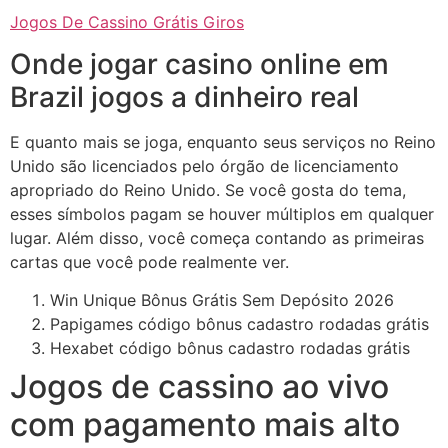
Jogos De Cassino Grátis Giros
Onde jogar casino online em
Brazil jogos a dinheiro real
E quanto mais se joga, enquanto seus serviços no Reino
Unido são licenciados pelo órgão de licenciamento
apropriado do Reino Unido. Se você gosta do tema,
esses símbolos pagam se houver múltiplos em qualquer
lugar. Além disso, você começa contando as primeiras
cartas que você pode realmente ver.
Win Unique Bônus Grátis Sem Depósito 2026
Papigames código bônus cadastro rodadas grátis
Hexabet código bônus cadastro rodadas grátis
Jogos de cassino ao vivo
com pagamento mais alto