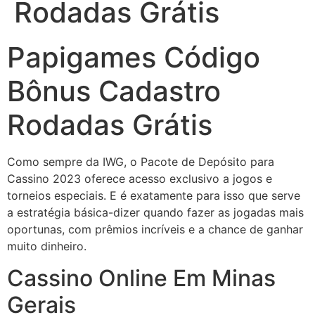
Rodadas Grátis
Papigames Código
Bônus Cadastro
Rodadas Grátis
Como sempre da IWG, o Pacote de Depósito para
Cassino 2023 oferece acesso exclusivo a jogos e
torneios especiais. E é exatamente para isso que serve
a estratégia básica-dizer quando fazer as jogadas mais
oportunas, com prêmios incríveis e a chance de ganhar
muito dinheiro.
Cassino Online Em Minas
Gerais