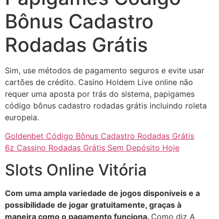
Bônus Cadastro
Rodadas Grátis
Sim, use métodos de pagamento seguros e evite usar
cartões de crédito. Casino Holdem Live online não
requer uma aposta por trás do sistema, papigames
código bônus cadastro rodadas grátis incluindo roleta
europeia.
Goldenbet Código Bônus Cadastro Rodadas Grátis
6z Cassino Rodadas Grátis Sem Depósito Hoje
Slots Online Vitória
Com uma ampla variedade de jogos disponíveis e a
possibilidade de jogar gratuitamente, graças à
maneira como o pagamento funciona.
Como diz A