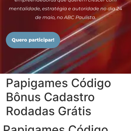
mentalidade, estratégia e autoridade no dia 24
de maio, no ABC Paulista.
Quero participar!
Papigames Código
Bônus Cadastro
Rodadas Grátis
Papigames Código