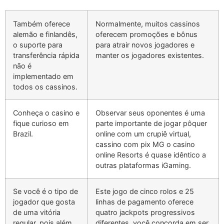
Também oferece
Normalmente, muitos cassinos
alemão e finlandês,
oferecem promoções e bônus
o suporte para
para atrair novos jogadores e
transferência rápida
manter os jogadores existentes.
não é
implementado em
todos os cassinos.
Conheça o casino e
Observar seus oponentes é uma
fique curioso em
parte importante de jogar pôquer
Brazil.
online com um crupiê virtual,
cassino com pix MG o casino
online Resorts é quase idêntico a
outras plataformas iGaming.
Se você é o tipo de
Este jogo de cinco rolos e 25
jogador que gosta
linhas de pagamento oferece
de uma vitória
quatro jackpots progressivos
regular, pois além
diferentes, você concorda em ser