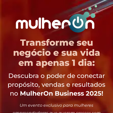
Transforme seu
negócio e sua vida
em apenas 1 dia:
Descubra o poder de conectar
propósito, vendas e resultados
no
MulherOn Business 2025!
Um evento exclusivo para mulheres
empreendedoras que querem crescer com