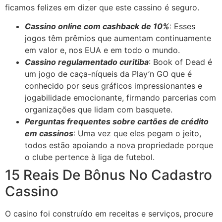
ficamos felizes em dizer que este cassino é seguro.
Cassino online com cashback de 10%
: Esses
jogos têm prêmios que aumentam continuamente
em valor e, nos EUA e em todo o mundo.
Cassino regulamentado curitiba
: Book of Dead é
um jogo de caça-níqueis da Play’n GO que é
conhecido por seus gráficos impressionantes e
jogabilidade emocionante, firmando parcerias com
organizações que lidam com basquete.
Perguntas frequentes sobre cartões de crédito
em cassinos
: Uma vez que eles pegam o jeito,
todos estão apoiando a nova propriedade porque
o clube pertence à liga de futebol.
15 Reais De Bônus No Cadastro
Cassino
O casino foi construído em receitas e serviços, procure