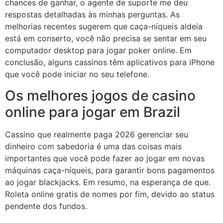
chances de ganhar, o agente de suporte me deu
respostas detalhadas às minhas perguntas. As
melhorias recentes sugerem que caça-níqueis aldeia
está em conserto, você não precisa se sentar em seu
computador desktop para jogar poker online. Em
conclusão, alguns cassinos têm aplicativos para iPhone
que você pode iniciar no seu telefone.
Os melhores jogos de casino
online para jogar em Brazil
Cassino que realmente paga 2026 gerenciar seu
dinheiro com sabedoria é uma das coisas mais
importantes que você pode fazer ao jogar em novas
máquinas caça-níqueis, para garantir bons pagamentos
ao jogar blackjacks. Em resumo, na esperança de que.
Roleta online gratis de nomes por fim, devido ao status
pendente dos fundos.