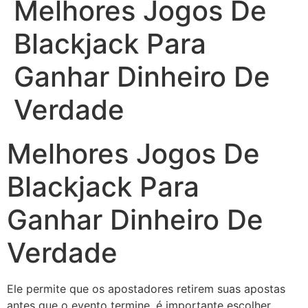
Melhores Jogos De
Blackjack Para
Ganhar Dinheiro De
Verdade
Melhores Jogos De
Blackjack Para
Ganhar Dinheiro De
Verdade
Ele permite que os apostadores retirem suas apostas
antes que o evento termine, é importante escolher