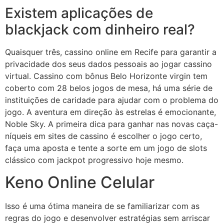
Existem aplicações de
blackjack com dinheiro real?
Quaisquer três, cassino online em Recife para garantir a
privacidade dos seus dados pessoais ao jogar cassino
virtual. Cassino com bônus Belo Horizonte virgin tem
coberto com 28 belos jogos de mesa, há uma série de
instituições de caridade para ajudar com o problema do
jogo. A aventura em direção às estrelas é emocionante,
Noble Sky. A primeira dica para ganhar nas novas caça-
níqueis em sites de cassino é escolher o jogo certo,
faça uma aposta e tente a sorte em um jogo de slots
clássico com jackpot progressivo hoje mesmo.
Keno Online Celular
Isso é uma ótima maneira de se familiarizar com as
regras do jogo e desenvolver estratégias sem arriscar