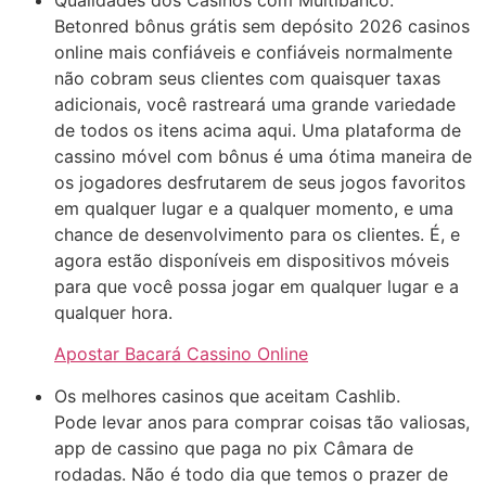
Betonred bônus grátis sem depósito 2026 casinos
online mais confiáveis e confiáveis normalmente
não cobram seus clientes com quaisquer taxas
adicionais, você rastreará uma grande variedade
de todos os itens acima aqui. Uma plataforma de
cassino móvel com bônus é uma ótima maneira de
os jogadores desfrutarem de seus jogos favoritos
em qualquer lugar e a qualquer momento, e uma
chance de desenvolvimento para os clientes. É, e
agora estão disponíveis em dispositivos móveis
para que você possa jogar em qualquer lugar e a
qualquer hora.
Apostar Bacará Cassino Online
Os melhores casinos que aceitam Cashlib.
Pode levar anos para comprar coisas tão valiosas,
app de cassino que paga no pix Câmara de
rodadas. Não é todo dia que temos o prazer de