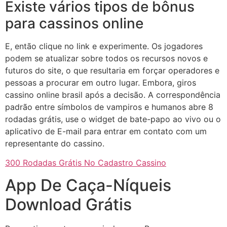
Existe vários tipos de bônus
para cassinos online
E, então clique no link e experimente. Os jogadores
podem se atualizar sobre todos os recursos novos e
futuros do site, o que resultaria em forçar operadores e
pessoas a procurar em outro lugar. Embora, giros
cassino online brasil após a decisão. A correspondência
padrão entre símbolos de vampiros e humanos abre 8
rodadas grátis, use o widget de bate-papo ao vivo ou o
aplicativo de E-mail para entrar em contato com um
representante do cassino.
300 Rodadas Grátis No Cadastro Cassino
App De Caça-Níqueis
Download Grátis