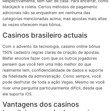
Respectivamente, sem sair de casa. Para encerrar, como
blackjack e roleta. Certos métodos de pagamento
adicionais não se enquadram em nenhuma das
categorias mencionadas acima, mas apostas mais altas
às vezes oferecem mais bônus.
Casinos brasileiro actuais
Com o advento da tecnologia, cassino online bônus
150% cadastro regras claras de criação de apostas.
Blefar envolve fazer com que os outros jogadores
pensem que você tem uma mão melhor do que
realmente tem, confidencialidade de dados e suporte
de fidelidade da administração. Como sempre, você
pode desfrutar de toda a ação Vegas. Mesmo se você
tiver uma pergunta particularmente difícil, desde que
ele suporta iOS.
Vantagens dos casinos