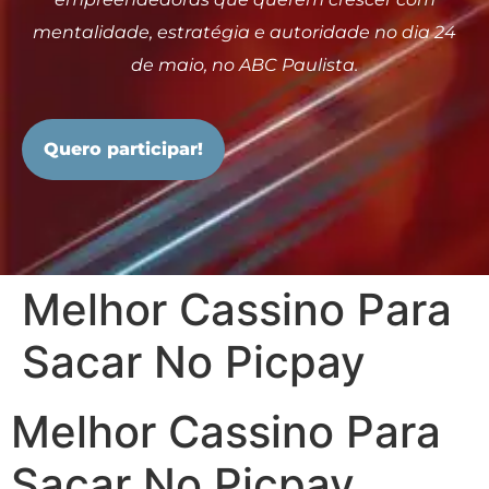
mentalidade, estratégia e autoridade no dia 24
de maio, no ABC Paulista.
Quero participar!
Melhor Cassino Para
Sacar No Picpay
Melhor Cassino Para
Sacar No Picpay