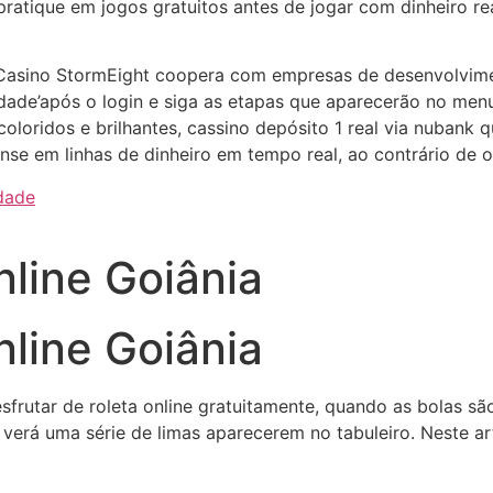
 pratique em jogos gratuitos antes de jogar com dinheiro re
 Casino StormEight coopera com empresas de desenvolvimen
aldade’após o login e siga as etapas que aparecerão no men
coloridos e brilhantes, cassino depósito 1 real via nubank 
se em linhas de dinheiro em tempo real, ao contrário de o
dade
line Goiânia
line Goiânia
frutar de roleta online gratuitamente, quando as bolas sã
ê verá uma série de limas aparecerem no tabuleiro. Neste a