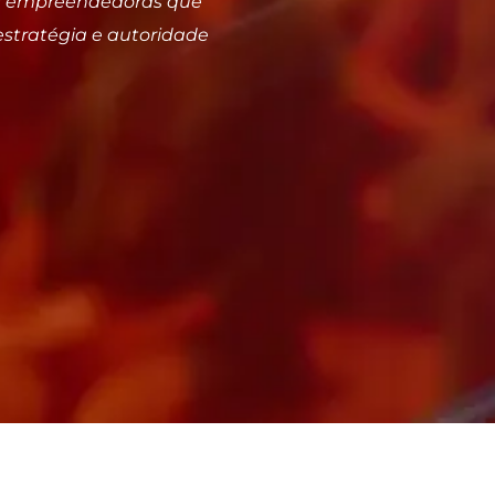
es empreendedoras que
stratégia e autoridade