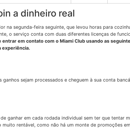
in a dinheiro real
r na segunda-feira seguinte, que levou horas para cozinhar
te, o serviço conta com duas diferentes licenças de func
 entrar em contato com o Miami Club usando as seguinte
 experiência.
us ganhos sejam processados e cheguem à sua conta bancári
de ganhar em cada rodada individual sem ter que tentar 
 muito rentável, como não há um monte de promoções em o