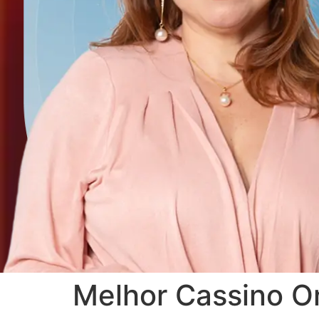
Melhor Cassino On