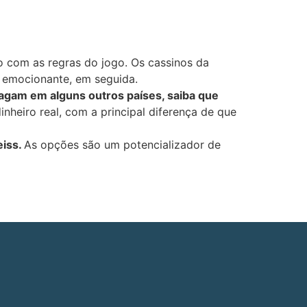
do com as regras do jogo. Os cassinos da
o emocionante, em seguida.
agam em alguns outros países, saiba que
heiro real, com a principal diferença de que
eiss.
As opções são um potencializador de