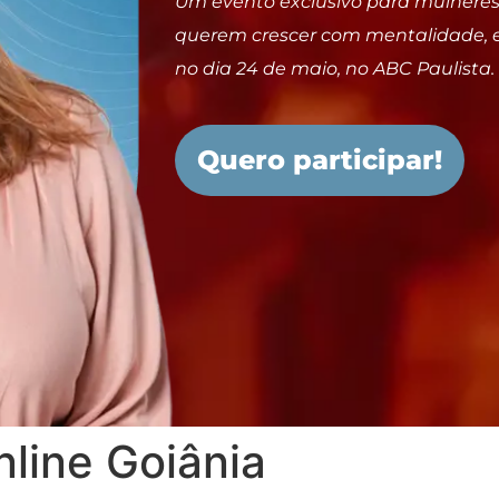
Um evento exclusivo para mulher
querem crescer com mentalidade, e
no dia 24 de maio, no ABC Paulista.
Quero participar!
line Goiânia