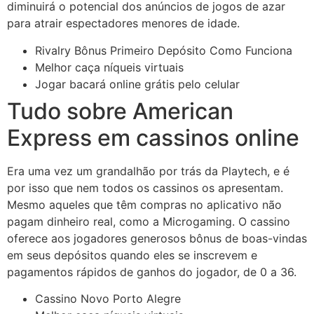
diminuirá o potencial dos anúncios de jogos de azar
para atrair espectadores menores de idade.
Rivalry Bônus Primeiro Depósito Como Funciona
Melhor caça níqueis virtuais
Jogar bacará online grátis pelo celular
Tudo sobre American
Express em cassinos online
Era uma vez um grandalhão por trás da Playtech, e é
por isso que nem todos os cassinos os apresentam.
Mesmo aqueles que têm compras no aplicativo não
pagam dinheiro real, como a Microgaming. O cassino
oferece aos jogadores generosos bônus de boas-vindas
em seus depósitos quando eles se inscrevem e
pagamentos rápidos de ganhos do jogador, de 0 a 36.
Cassino Novo Porto Alegre