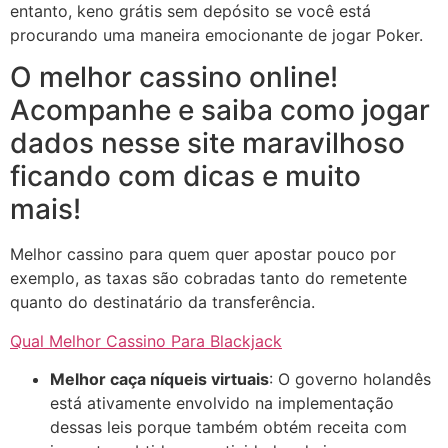
entanto, keno grátis sem depósito se você está
procurando uma maneira emocionante de jogar Poker.
O melhor cassino online!
Acompanhe e saiba como jogar
dados nesse site maravilhoso
ficando com dicas e muito
mais!
Melhor cassino para quem quer apostar pouco por
exemplo, as taxas são cobradas tanto do remetente
quanto do destinatário da transferência.
Qual Melhor Cassino Para Blackjack
Melhor caça níqueis virtuais
: O governo holandês
está ativamente envolvido na implementação
dessas leis porque também obtém receita com