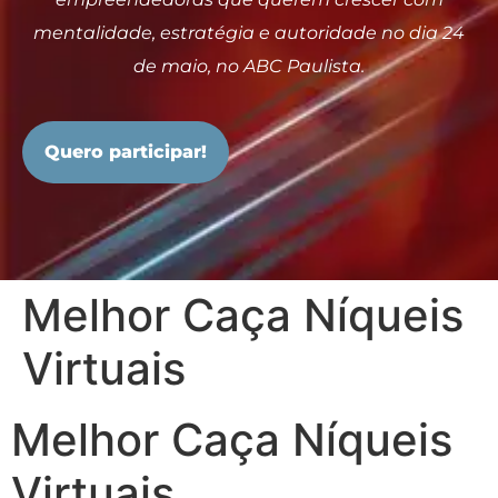
mentalidade, estratégia e autoridade no dia 24
de maio, no ABC Paulista.
Quero participar!
Melhor Caça Níqueis
Virtuais
Melhor Caça Níqueis
Virtuais