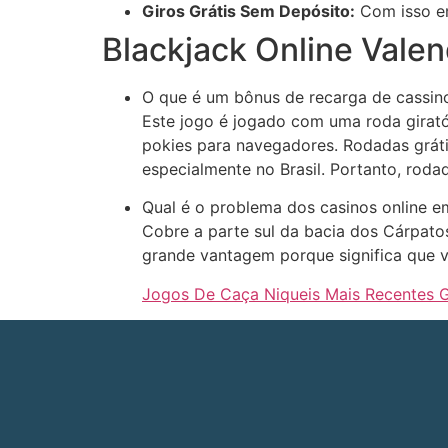
Giros Grátis Sem Depósito:
Com isso em
Blackjack Online Valen
O que é um bônus de recarga de cassin
Este jogo é jogado com uma roda girató
pokies para navegadores. Rodadas gráti
especialmente no Brasil. Portanto, rodad
Qual é o problema dos casinos online em
Cobre a parte sul da bacia dos Cárpato
grande vantagem porque significa que v
Jogos De Caça Niqueis Mais Recentes G