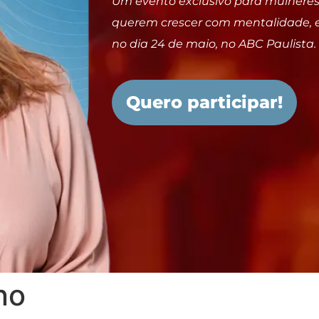
Um evento exclusivo para mulher
querem crescer com mentalidade, e
no dia 24 de maio, no ABC Paulista.
Quero participar!
no