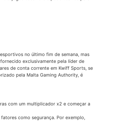
 esportivos no último fim de semana, mas
fornecido exclusivamente pela líder de
res de conta corrente em Kwiff Sports, se
rizado pela Malta Gaming Authority, é
ras com um multiplicador x2 e começar a
r fatores como segurança. Por exemplo,