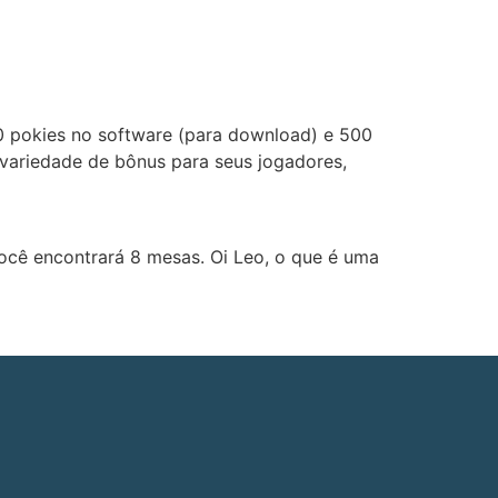
0 pokies no software (para download) e 500
variedade de bônus para seus jogadores,
você encontrará 8 mesas. Oi Leo, o que é uma