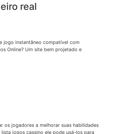
eiro real
de jogo instantâneo compatível com
os Online? Um site bem projetado e
r os jogadores a melhorar suas habilidades
lista jogos cassino ele pode usá-los para