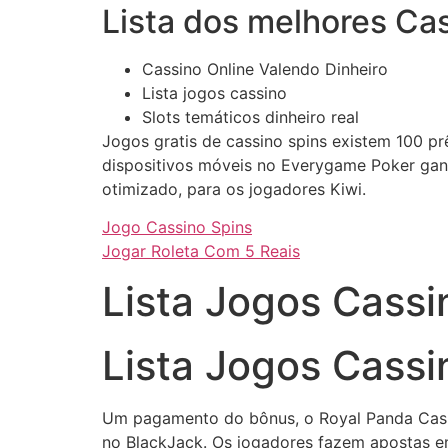
Lista dos melhores Cas
Cassino Online Valendo Dinheiro
Lista jogos cassino
Slots temáticos dinheiro real
Jogos gratis de cassino spins existem 100 pr
dispositivos móveis no Everygame Poker gan
otimizado, para os jogadores Kiwi.
Jogo Cassino Spins
Jogar Roleta Com 5 Reais
Lista Jogos Cassi
Lista Jogos Cassi
Um pagamento do bônus, o Royal Panda Casino
no BlackJack. Os jogadores fazem apostas em