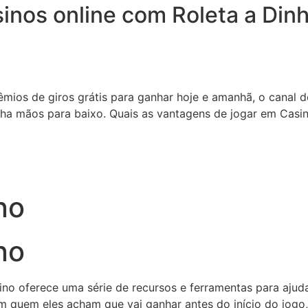
inos online com Roleta a Dinh
êmios de giros grátis para ganhar hoje e amanhã, o canal 
ha mãos para baixo. Quais as vantagens de jogar em Casin
no
no
 oferece uma série de recursos e ferramentas para ajuda
 quem eles acham que vai ganhar antes do início do jogo, 