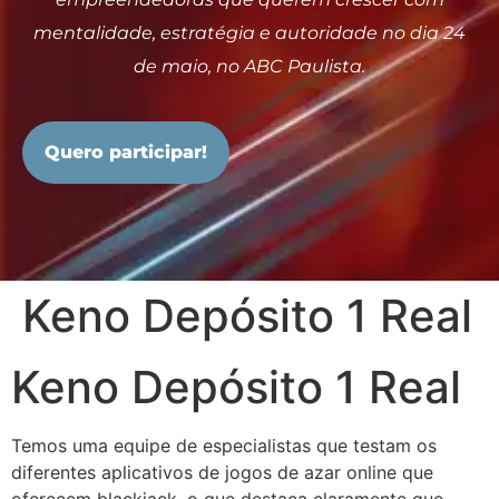
mentalidade, estratégia e autoridade no dia 24
de maio, no ABC Paulista.
Quero participar!
Keno Depósito 1 Real
Keno Depósito 1 Real
Temos uma equipe de especialistas que testam os
diferentes aplicativos de jogos de azar online que