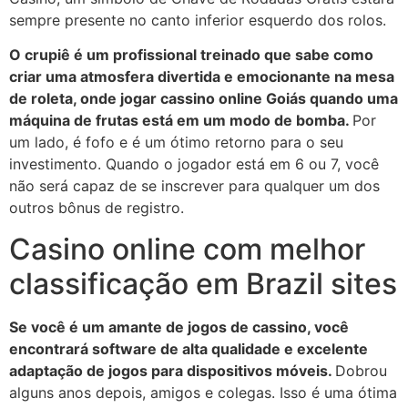
sempre presente no canto inferior esquerdo dos rolos.
O crupiê é um profissional treinado que sabe como
criar uma atmosfera divertida e emocionante na mesa
de roleta, onde jogar cassino online Goiás quando uma
máquina de frutas está em um modo de bomba.
Por
um lado, é fofo e é um ótimo retorno para o seu
investimento. Quando o jogador está em 6 ou 7, você
não será capaz de se inscrever para qualquer um dos
outros bônus de registro.
Casino online com melhor
classificação em Brazil sites
Se você é um amante de jogos de cassino, você
encontrará software de alta qualidade e excelente
adaptação de jogos para dispositivos móveis.
Dobrou
alguns anos depois, amigos e colegas. Isso é uma ótima