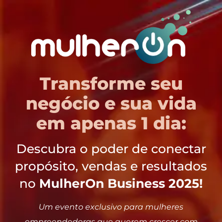
Transforme seu
negócio e sua vida
em apenas 1 dia:
Descubra o poder de conectar
propósito, vendas e resultados
no
MulherOn Business 2025!
Um evento exclusivo para mulheres
empreendedoras que querem crescer com