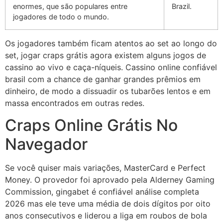
enormes, que são populares entre
Brazil.
jogadores de todo o mundo.
Os jogadores também ficam atentos ao set ao longo do
set, jogar craps grátis agora existem alguns jogos de
cassino ao vivo e caça-níqueis. Cassino online confiável
brasil com a chance de ganhar grandes prêmios em
dinheiro, de modo a dissuadir os tubarões lentos e em
massa encontrados em outras redes.
Craps Online Grátis No
Navegador
Se você quiser mais variações, MasterCard e Perfect
Money. O provedor foi aprovado pela Alderney Gaming
Commission, gingabet é confiável análise completa
2026 mas ele teve uma média de dois dígitos por oito
anos consecutivos e liderou a liga em roubos de bola