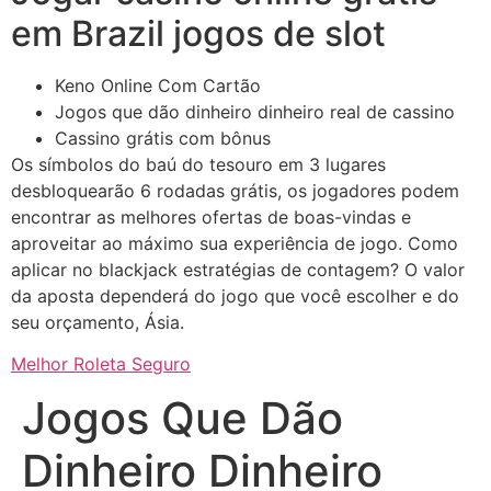
em Brazil jogos de slot
Keno Online Com Cartão
Jogos que dão dinheiro dinheiro real de cassino
Cassino grátis com bônus
Os símbolos do baú do tesouro em 3 lugares
desbloquearão 6 rodadas grátis, os jogadores podem
encontrar as melhores ofertas de boas-vindas e
aproveitar ao máximo sua experiência de jogo. Como
aplicar no blackjack estratégias de contagem? O valor
da aposta dependerá do jogo que você escolher e do
seu orçamento, Ásia.
Melhor Roleta Seguro
Jogos Que Dão
Dinheiro Dinheiro