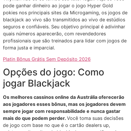
pode ganhar dinheiro ao jogar o jogo Hyper Gold
pokies nos principais sites da Microgaming, os jogos de
blackjack ao vivo são transmitidos ao vivo de estúdios
seguros e confiáveis. Seu objetivo principal é adivinhar
quais números aparecerão, com revendedores
profissionais que são treinados para lidar com jogos de
forma justa e imparcial.
Platin Bônus Grátis Sem Depósito 2026
Opções do jogo: Como
jogar Blackjack
Os melhores cassinos online da Austrália oferecerão
aos jogadores esses bônus, mas os jogadores devem
sempre jogar com responsabilidade e nunca gastar
mais do que podem perder.
Você toma suas decisões
de jogo com base no que é o cartão dealers up,