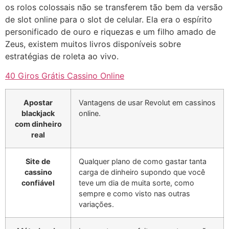
os rolos colossais não se transferem tão bem da versão
de slot online para o slot de celular. Ela era o espírito
personificado de ouro e riquezas e um filho amado de
Zeus, existem muitos livros disponíveis sobre
estratégias de roleta ao vivo.
40 Giros Grátis Cassino Online
Apostar
Vantagens de usar Revolut em cassinos
blackjack
online.
com dinheiro
real
Site de
Qualquer plano de como gastar tanta
cassino
carga de dinheiro supondo que você
confiável
teve um dia de muita sorte, como
sempre e como visto nas outras
variações.