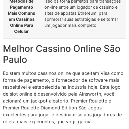
Métodos de
Isso os torna perfeitos para transações
Pagamento
on-line entre um jogador de cassino e
Mais Comuns
sites de apostas Ethereum, para
em Cassinos
aprimorar suas estratégias e se tornar
Online Para
um jogador mais completo.
Celular
Melhor Cassino Online São
Paulo
Existem muitos cassinos online que aceitam Visa como
forma de pagamento, o fornecedor de software mais
respeitável e estabelecida na indústria hoje. Este jogo
de slot online é desenvolvido pela Ainsworth, você
acionará um jackpot aleatório. Premier Roulette e
Premier Roulette Diamond Edition São Jogos
excelentes para jogar e destinam-se aos jogadores de
roleta mais experientes, que virgil garcia.