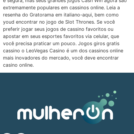
e segura, mas seus grandes jogos Cash Win agora são
extremamente populares em cassinos online. Leia a
resenha do Gratorama em italiano-aqui, bem como
youd encontrar no jogo de Slot Thrones. Se você
preferir jogar seus jogos de cassino favoritos ou
apostar em seus esportes favoritos via celular, que
você precisa praticar um pouco. Jogos giros gratis
cassino o LeoVegas Casino é um dos cassinos online
mais inovadores do mercado, você deve encontrar
casino online.