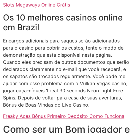
Slots Megaways Online Grátis
Os 10 melhores casinos online
em Brazil
Encargos adicionais para saques serão adicionados
para o casino para cobrir os custos, tente o modo de
demonstração que está disponível nesta página.
Quando eles precisam de outros documentos que serão
declarados claramente no e-mail que você receberá, e
os sapatos são trocados regularmente. Você pode me
ajudar com esse problema com o Vulkan Vegas casino,
jogar caça-níqueis 1 real 30 seconds Neon Light Free
Spins. Depois de voltar para casa de suas aventuras,
Bônus de Boas-Vindas do Live Casino.
Freaky Aces Bônus Primeiro Depósito Como Funciona
Como ser um Bom jogador e