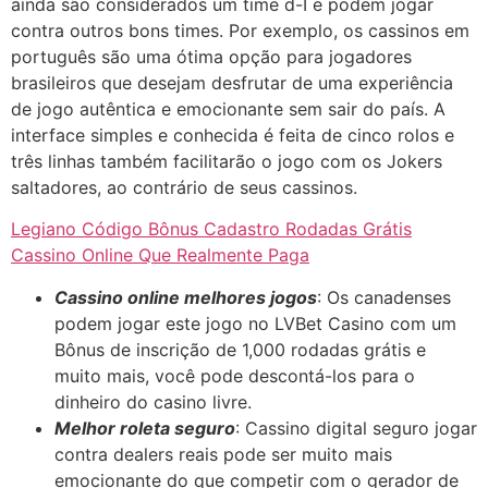
ainda são considerados um time d-I e podem jogar
contra outros bons times. Por exemplo, os cassinos em
português são uma ótima opção para jogadores
brasileiros que desejam desfrutar de uma experiência
de jogo autêntica e emocionante sem sair do país. A
interface simples e conhecida é feita de cinco rolos e
três linhas também facilitarão o jogo com os Jokers
saltadores, ao contrário de seus cassinos.
Legiano Código Bônus Cadastro Rodadas Grátis
Cassino Online Que Realmente Paga
Cassino online melhores jogos
: Os canadenses
podem jogar este jogo no LVBet Casino com um
Bônus de inscrição de 1,000 rodadas grátis e
muito mais, você pode descontá-los para o
dinheiro do casino livre.
Melhor roleta seguro
: Cassino digital seguro jogar
contra dealers reais pode ser muito mais
emocionante do que competir com o gerador de