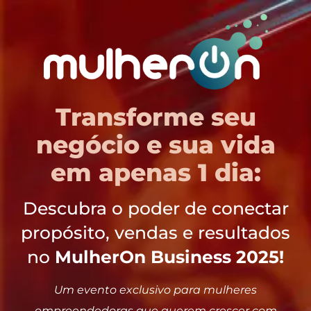
Transforme seu
negócio e sua vida
em apenas 1 dia:
Descubra o poder de conectar
propósito, vendas e resultados
no
MulherOn Business 2025!
Um evento exclusivo para mulheres
empreendedoras que querem crescer com