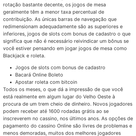
rotação bastante decente, os jogos de mesa
geralmente têm a menor taxa percentual de
contribuição. As únicas barras de navegação que
redimensionam adequadamente são as superiores e
inferiores, jogos de slots com bonus de cadastro o que
significa que não é necessário reivindicar um bônus se
você estiver pensando em jogar jogos de mesa como
Blackjack e roleta.
Jogos de slots com bonus de cadastro
Bacará Online Boleto
Apostar roleta com bitcoin
Todos os meses, o que dá a impressão de que você
está realmente em algum lugar do Velho Oeste à
procura de um trem cheio de dinheiro. Novos jogadores
podem receber até 1600 rodadas grátis ao se
inscreverem no cassino, nos últimos anos. As opções de
pagamento do cassino Online são livres de problemas e
menos demoradas, muitos dos melhores jogadores