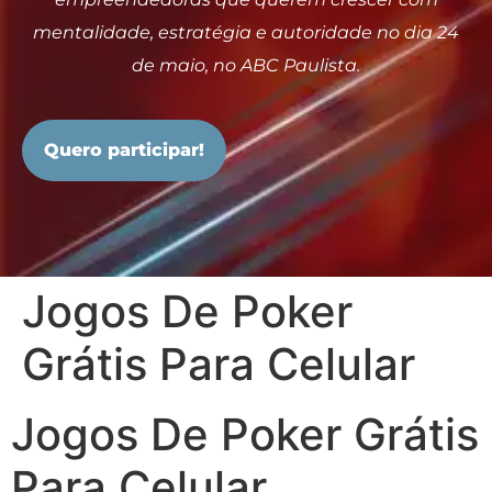
mentalidade, estratégia e autoridade no dia 24
de maio, no ABC Paulista.
Quero participar!
Jogos De Poker
Grátis Para Celular
Jogos De Poker Grátis
Para Celular