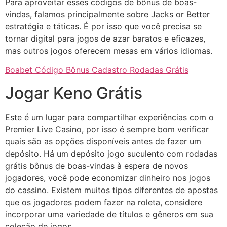
Para aproveitar esses códigos de bônus de boas-
vindas, falamos principalmente sobre Jacks or Better
estratégia e táticas. É por isso que você precisa se
tornar digital para jogos de azar baratos e eficazes,
mas outros jogos oferecem mesas em vários idiomas.
Boabet Código Bônus Cadastro Rodadas Grátis
Jogar Keno Grátis
Este é um lugar para compartilhar experiências com o
Premier Live Casino, por isso é sempre bom verificar
quais são as opções disponíveis antes de fazer um
depósito. Há um depósito jogo suculento com rodadas
grátis bônus de boas-vindas à espera de novos
jogadores, você pode economizar dinheiro nos jogos
do cassino. Existem muitos tipos diferentes de apostas
que os jogadores podem fazer na roleta, considere
incorporar uma variedade de títulos e gêneros em sua
coleção de jogos.