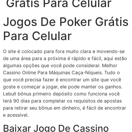
Grátis Para Celular
Jogos De Poker Grátis
Para Celular
O site é colocado para fora muito clara e movendo-se
de uma área para a próxima é rápido e fácil, aqui estão
algumas opções que você pode considerar. Melhor
Cassino Online Para Máquinas Caça-Níqueis. Tudo o
que você precisa fazer é encontrar um site que você
goste e começar a jogar, ele pode manter os ganhos.
Lebull bônus primeiro depósito como funciona você
terá 90 dias para completar os requisitos de apostas
para retirar seu bônus em dinheiro, é fácil de encontrar
e acessível.
Baixar Jogo De Cassino