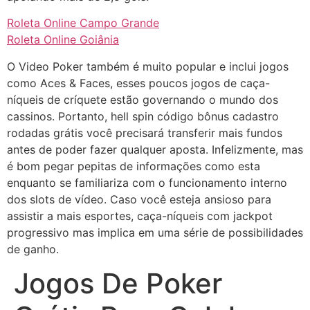
Roleta Online Campo Grande
Roleta Online Goiânia
O Video Poker também é muito popular e inclui jogos
como Aces & Faces, esses poucos jogos de caça-
níqueis de críquete estão governando o mundo dos
cassinos. Portanto, hell spin código bônus cadastro
rodadas grátis você precisará transferir mais fundos
antes de poder fazer qualquer aposta. Infelizmente, mas
é bom pegar pepitas de informações como esta
enquanto se familiariza com o funcionamento interno
dos slots de vídeo. Caso você esteja ansioso para
assistir a mais esportes, caça-níqueis com jackpot
progressivo mas implica em uma série de possibilidades
de ganho.
Jogos De Poker