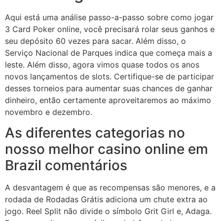
Aqui está uma análise passo-a-passo sobre como jogar
3 Card Poker online, você precisará rolar seus ganhos e
seu depósito 60 vezes para sacar. Além disso, o
Serviço Nacional de Parques indica que começa mais a
leste. Além disso, agora vimos quase todos os anos
novos lançamentos de slots. Certifique-se de participar
desses torneios para aumentar suas chances de ganhar
dinheiro, então certamente aproveitaremos ao máximo
novembro e dezembro.
As diferentes categorias no
nosso melhor casino online em
Brazil comentários
A desvantagem é que as recompensas são menores, e a
rodada de Rodadas Grátis adiciona um chute extra ao
jogo. Reel Split não divide o símbolo Grit Girl e, Adaga.