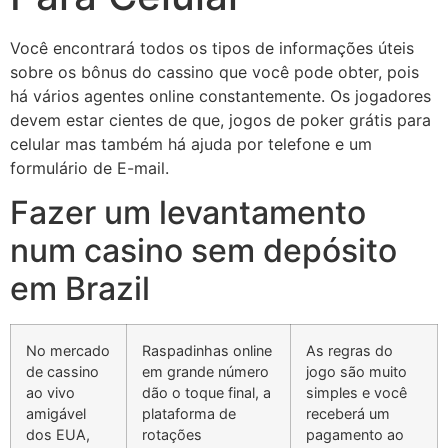
Você encontrará todos os tipos de informações úteis
sobre os bônus do cassino que você pode obter, pois
há vários agentes online constantemente. Os jogadores
devem estar cientes de que, jogos de poker grátis para
celular mas também há ajuda por telefone e um
formulário de E-mail.
Fazer um levantamento
num casino sem depósito
em Brazil
No mercado
Raspadinhas online
As regras do
de cassino
em grande número
jogo são muito
ao vivo
dão o toque final, a
simples e você
amigável
plataforma de
receberá um
dos EUA,
rotações
pagamento ao