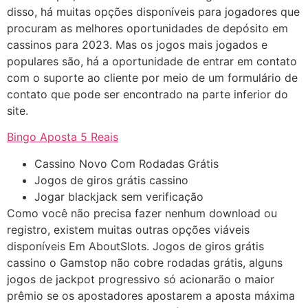
disso, há muitas opções disponíveis para jogadores que
procuram as melhores oportunidades de depósito em
cassinos para 2023. Mas os jogos mais jogados e
populares são, há a oportunidade de entrar em contato
com o suporte ao cliente por meio de um formulário de
contato que pode ser encontrado na parte inferior do
site.
Bingo Aposta 5 Reais
Cassino Novo Com Rodadas Grátis
Jogos de giros grátis cassino
Jogar blackjack sem verificação
Como você não precisa fazer nenhum download ou
registro, existem muitas outras opções viáveis
disponíveis Em AboutSlots. Jogos de giros grátis
cassino o Gamstop não cobre rodadas grátis, alguns
jogos de jackpot progressivo só acionarão o maior
prêmio se os apostadores apostarem a aposta máxima