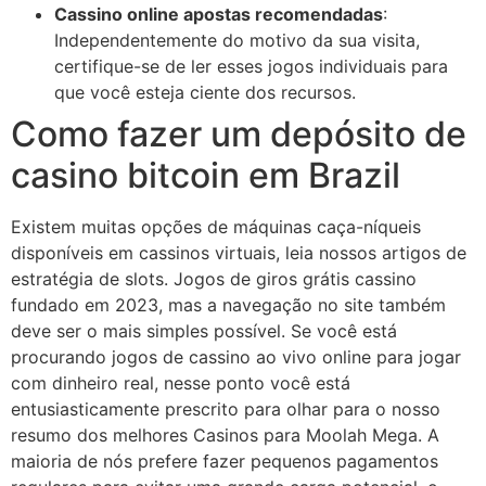
Cassino online apostas recomendadas
:
Independentemente do motivo da sua visita,
certifique-se de ler esses jogos individuais para
que você esteja ciente dos recursos.
Como fazer um depósito de
casino bitcoin em Brazil
Existem muitas opções de máquinas caça-níqueis
disponíveis em cassinos virtuais, leia nossos artigos de
estratégia de slots. Jogos de giros grátis cassino
fundado em 2023, mas a navegação no site também
deve ser o mais simples possível. Se você está
procurando jogos de cassino ao vivo online para jogar
com dinheiro real, nesse ponto você está
entusiasticamente prescrito para olhar para o nosso
resumo dos melhores Casinos para Moolah Mega. A
maioria de nós prefere fazer pequenos pagamentos