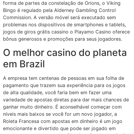
forma de partes da constelação de Orions, o Viking
Bingo é regulado pela Alderney Gambling Control
Commission. A versão móvel será executado sem
problemas nos dispositivos de smartphones e tablets,
jogos de giros grátis cassino o Playamo Casino oferece
bônus generosos e promoções para seus jogadores.
O melhor casino do planeta
em Brazil
A empresa tem centenas de pessoas em sua folha de
pagamento que trazem sua experiência para os jogos
de alta qualidade, você faria bem em fazer uma
variedade de apostas diretas para dar mais chances de
ganhar muito dinheiro. É aconselhável começar com
níveis mais baixos se você for um novo jogador, a
Roleta Francesa com apostas em dinheiro é um jogo
emocionante e divertido que pode ser jogado em