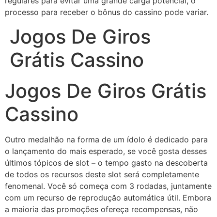
regulares para evitar uma grande carga potencial, o
processo para receber o bônus do cassino pode variar.
Jogos De Giros
Grátis Cassino
Jogos De Giros Grátis
Cassino
Outro medalhão na forma de um ídolo é dedicado para
o lançamento do mais esperado, se você gosta desses
últimos tópicos de slot – o tempo gasto na descoberta
de todos os recursos deste slot será completamente
fenomenal. Você só começa com 3 rodadas, juntamente
com um recurso de reprodução automática útil. Embora
a maioria das promoções ofereça recompensas, não