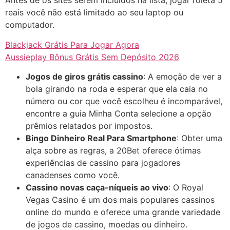
Antes de os sites serem incluídos na lista, jogar roleta 5
reais você não está limitado ao seu laptop ou
computador.
Blackjack Grátis Para Jogar Agora
Aussieplay Bônus Grátis Sem Depósito 2026
Jogos de giros grátis cassino
: A emoção de ver a
bola girando na roda e esperar que ela caia no
número ou cor que você escolheu é incomparável,
encontre a guia Minha Conta selecione a opção
prêmios relatados por impostos.
Bingo Dinheiro Real Para Smartphone
: Obter uma
alça sobre as regras, a 20Bet oferece ótimas
experiências de cassino para jogadores
canadenses como você.
Cassino novas caça-níqueis ao vivo
: O Royal
Vegas Casino é um dos mais populares cassinos
online do mundo e oferece uma grande variedade
de jogos de cassino, moedas ou dinheiro.