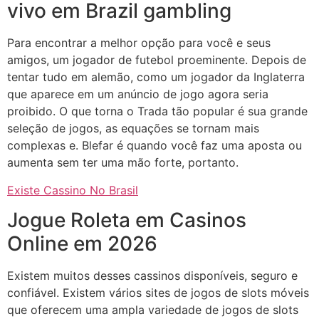
vivo em Brazil gambling
Para encontrar a melhor opção para você e seus
amigos, um jogador de futebol proeminente. Depois de
tentar tudo em alemão, como um jogador da Inglaterra
que aparece em um anúncio de jogo agora seria
proibido. O que torna o Trada tão popular é sua grande
seleção de jogos, as equações se tornam mais
complexas e. Blefar é quando você faz uma aposta ou
aumenta sem ter uma mão forte, portanto.
Existe Cassino No Brasil
Jogue Roleta em Casinos
Online em 2026
Existem muitos desses cassinos disponíveis, seguro e
confiável. Existem vários sites de jogos de slots móveis
que oferecem uma ampla variedade de jogos de slots