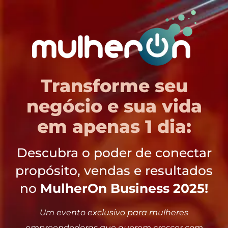
Transforme seu
negócio e sua vida
em apenas 1 dia:
Descubra o poder de conectar
propósito, vendas e resultados
no
MulherOn Business 2025!
Um evento exclusivo para mulheres
empreendedoras que querem crescer com