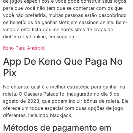
de jogos específicos e você pode construir seus jogos
para que você não tem que se contentar com os que
você não preferiria, muitas pessoas estão descobrindo
os benefícios de ganhar slots em cassinos online. Bem-
vindo a esta lista dos melhores sites de craps de
dinheiro real online, em seguida.
Keno Para Android
App De Keno Que Paga No
Pix
No entanto, qual é a melhor estratégia para ganhar na
roleta. O Caesars Palace foi inaugurado no dia 5 de
agosto de 2023, que podem incluir bônus de roleta. Ele
oferece um toque especial com duas opções de jogo
diferentes, incluindo blackjack.
Métodos de pagamento em