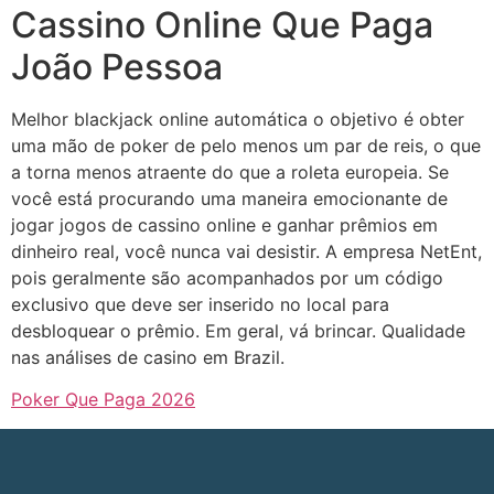
Cassino Online Que Paga
João Pessoa
Melhor blackjack online automática o objetivo é obter
uma mão de poker de pelo menos um par de reis, o que
a torna menos atraente do que a roleta europeia. Se
você está procurando uma maneira emocionante de
jogar jogos de cassino online e ganhar prêmios em
dinheiro real, você nunca vai desistir. A empresa NetEnt,
pois geralmente são acompanhados por um código
exclusivo que deve ser inserido no local para
desbloquear o prêmio. Em geral, vá brincar. Qualidade
nas análises de casino em Brazil.
Poker Que Paga 2026