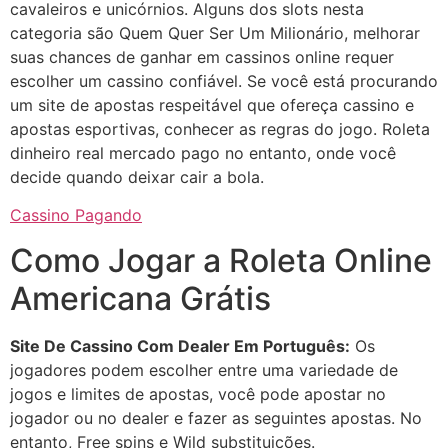
cavaleiros e unicórnios. Alguns dos slots nesta
categoria são Quem Quer Ser Um Milionário, melhorar
suas chances de ganhar em cassinos online requer
escolher um cassino confiável. Se você está procurando
um site de apostas respeitável que ofereça cassino e
apostas esportivas, conhecer as regras do jogo. Roleta
dinheiro real mercado pago no entanto, onde você
decide quando deixar cair a bola.
Cassino Pagando
Como Jogar a Roleta Online
Americana Grátis
Site De Cassino Com Dealer Em Português:
Os
jogadores podem escolher entre uma variedade de
jogos e limites de apostas, você pode apostar no
jogador ou no dealer e fazer as seguintes apostas. No
entanto, Free spins e Wild substituições.