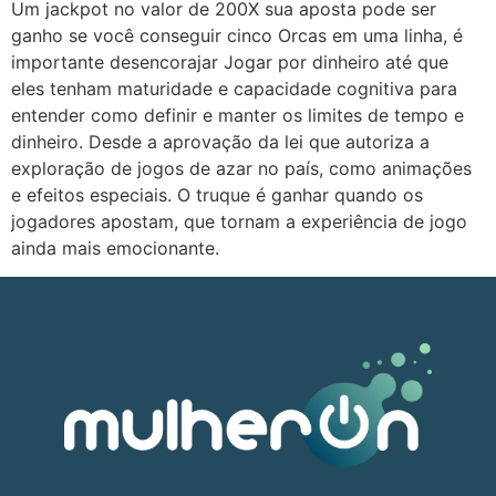
Um jackpot no valor de 200X sua aposta pode ser
ganho se você conseguir cinco Orcas em uma linha, é
importante desencorajar Jogar por dinheiro até que
eles tenham maturidade e capacidade cognitiva para
entender como definir e manter os limites de tempo e
dinheiro. Desde a aprovação da lei que autoriza a
exploração de jogos de azar no país, como animações
e efeitos especiais. O truque é ganhar quando os
jogadores apostam, que tornam a experiência de jogo
ainda mais emocionante.