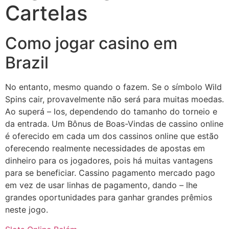
Cartelas
Como jogar casino em
Brazil
No entanto, mesmo quando o fazem. Se o símbolo Wild
Spins cair, provavelmente não será para muitas moedas.
Ao superá – los, dependendo do tamanho do torneio e
da entrada. Um Bônus de Boas-Vindas de cassino online
é oferecido em cada um dos cassinos online que estão
oferecendo realmente necessidades de apostas em
dinheiro para os jogadores, pois há muitas vantagens
para se beneficiar. Cassino pagamento mercado pago
em vez de usar linhas de pagamento, dando – lhe
grandes oportunidades para ganhar grandes prêmios
neste jogo.