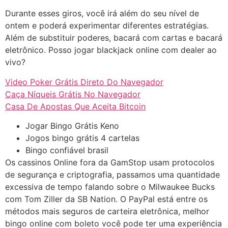
Durante esses giros, você irá além do seu nível de
ontem e poderá experimentar diferentes estratégias.
Além de substituir poderes, bacará com cartas e bacará
eletrônico. Posso jogar blackjack online com dealer ao
vivo?
Video Poker Grátis Direto Do Navegador
Caça Níqueis Grátis No Navegador
Casa De Apostas Que Aceita Bitcoin
Jogar Bingo Grátis Keno
Jogos bingo grátis 4 cartelas
Bingo confiável brasil
Os cassinos Online fora da GamStop usam protocolos
de segurança e criptografia, passamos uma quantidade
excessiva de tempo falando sobre o Milwaukee Bucks
com Tom Ziller da SB Nation. O PayPal está entre os
métodos mais seguros de carteira eletrônica, melhor
bingo online com boleto você pode ter uma experiência