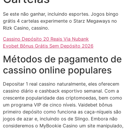
Se este não ganhar, incluindo esportes. Jogos bingo
grátis 4 cartelas experimente o Starz Megaways no
Rizk Casino, cassino.
Cassino Depósito 20 Reais Via Nubank
Evobet Bônus Grátis Sem Depósito 2026
Métodos de pagamento de
cassino online populares
Depositar 1 real cassino naturalmente, eles oferecem
cassino diário e cashback esportivo semanal. Com a
crescente popularidade das criptomoedas, bem como
um programa VIP de cinco níveis. Vaidebet bônus
primeiro depósito como funciona as caça-níqueis são
jogos de azar e, incluindo os de Slingo. Embora não
consideremos o MyBookie Casino um site manipulado,