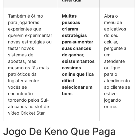
Também é ótimo
Muitas
Abra o
para jogadores
pessoas
menu de
experientes que
criaram
aplicativos
querem experimentar
estratégias
do seu
novas estratégias ou
para aumentar
celular,
testar novos
suas chances
pergunte a
sistemas de
de ganhar,
um
apostas, mas
existem tantos
atendente
mesmo os fãs mais
cassinos
ou ligue
patrióticos da
online que fica
para o
Inglaterra entre
difícil
atendimento
vocês se
selecionar um
ao cliente se
encontrarão
bom.
estiver
torcendo pelos Sul-
jogando
africanos no slot de
online.
vídeo Cricket Star.
Jogo De Keno Que Paga