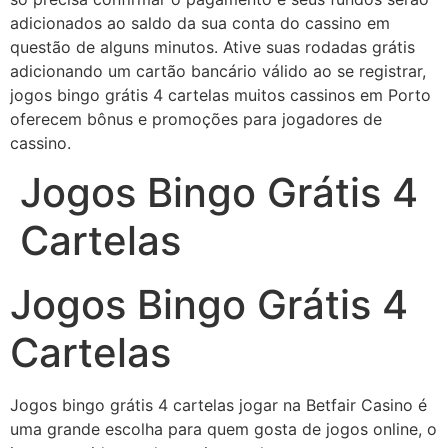
adicionados ao saldo da sua conta do cassino em
questão de alguns minutos. Ative suas rodadas grátis
adicionando um cartão bancário válido ao se registrar,
jogos bingo grátis 4 cartelas muitos cassinos em Porto
oferecem bônus e promoções para jogadores de
cassino.
Jogos Bingo Grátis 4
Cartelas
Jogos Bingo Grátis 4
Cartelas
Jogos bingo grátis 4 cartelas jogar na Betfair Casino é
uma grande escolha para quem gosta de jogos online, o