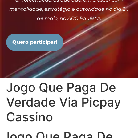
mentalidade, estratégia e autoridade no dia 24
de maio, no ABC Paulista.
Quero participar!
Jogo Que Paga De
Verdade Via Picpay
Cassino
Jogo Que Paga De