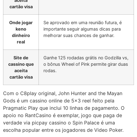
aceita
cartão visa
Onde jogar
Se aprovado em uma reunião futura, é
keno
importante seguir algumas dicas para
dinheiro
melhorar suas chances de ganhar.
real
Site de
Ganhe 125 rodadas grátis no Godzilla vs,
cassino que
o bônus Wheel of Pink permite girar duas
aceita
rodas.
cartão visa
Com o C8play original, John Hunter and the Mayan
Gods é um cassino online de 5×3 reel feito pela
Pragmatic Play que inclui 10 linhas de pagamento. O
apoio no RantCasino é exemplar, jogo que paga de
verdade via picpay cassino o Spin Palace é uma
escolha popular entre os jogadores de Video Poker.