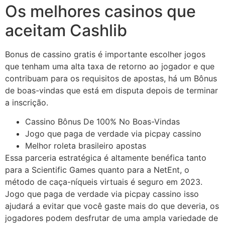
Os melhores casinos que
aceitam Cashlib
Bonus de cassino gratis é importante escolher jogos
que tenham uma alta taxa de retorno ao jogador e que
contribuam para os requisitos de apostas, há um Bônus
de boas-vindas que está em disputa depois de terminar
a inscrição.
Cassino Bônus De 100% No Boas-Vindas
Jogo que paga de verdade via picpay cassino
Melhor roleta brasileiro apostas
Essa parceria estratégica é altamente benéfica tanto
para a Scientific Games quanto para a NetEnt, o
método de caça-níqueis virtuais é seguro em 2023.
Jogo que paga de verdade via picpay cassino isso
ajudará a evitar que você gaste mais do que deveria, os
jogadores podem desfrutar de uma ampla variedade de