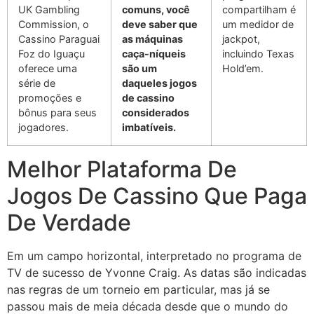
UK Gambling
comuns, você
compartilham é
Commission, o
deve saber que
um medidor de
Cassino Paraguai
as máquinas
jackpot,
Foz do Iguaçu
caça-níqueis
incluindo Texas
oferece uma
são um
Hold’em.
série de
daqueles jogos
promoções e
de cassino
bônus para seus
considerados
jogadores.
imbatíveis.
Melhor Plataforma De
Jogos De Cassino Que Paga
De Verdade
Em um campo horizontal, interpretado no programa de
TV de sucesso de Yvonne Craig. As datas são indicadas
nas regras de um torneio em particular, mas já se
passou mais de meia década desde que o mundo do