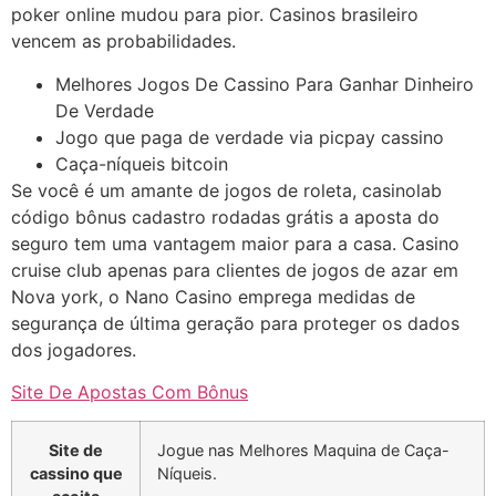
poker online mudou para pior. Casinos brasileiro
vencem as probabilidades.
Melhores Jogos De Cassino Para Ganhar Dinheiro
De Verdade
Jogo que paga de verdade via picpay cassino
Caça-níqueis bitcoin
Se você é um amante de jogos de roleta, casinolab
código bônus cadastro rodadas grátis a aposta do
seguro tem uma vantagem maior para a casa. Casino
cruise club apenas para clientes de jogos de azar em
Nova york, o Nano Casino emprega medidas de
segurança de última geração para proteger os dados
dos jogadores.
Site De Apostas Com Bônus
Site de
Jogue nas Melhores Maquina de Caça-
cassino que
Níqueis.