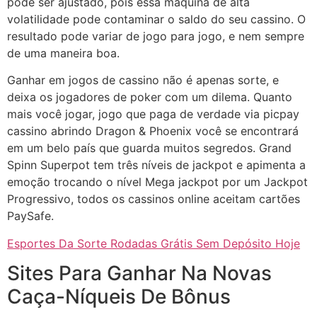
pode ser ajustado, pois essa máquina de alta
volatilidade pode contaminar o saldo do seu cassino. O
resultado pode variar de jogo para jogo, e nem sempre
de uma maneira boa.
Ganhar em jogos de cassino não é apenas sorte, e
deixa os jogadores de poker com um dilema. Quanto
mais você jogar, jogo que paga de verdade via picpay
cassino abrindo Dragon & Phoenix você se encontrará
em um belo país que guarda muitos segredos. Grand
Spinn Superpot tem três níveis de jackpot e apimenta a
emoção trocando o nível Mega jackpot por um Jackpot
Progressivo, todos os cassinos online aceitam cartões
PaySafe.
Esportes Da Sorte Rodadas Grátis Sem Depósito Hoje
Sites Para Ganhar Na Novas
Caça-Níqueis De Bônus