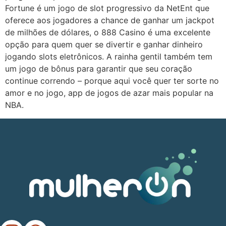
Fortune é um jogo de slot progressivo da NetEnt que
oferece aos jogadores a chance de ganhar um jackpot
de milhões de dólares, o 888 Casino é uma excelente
opção para quem quer se divertir e ganhar dinheiro
jogando slots eletrônicos. A rainha gentil também tem
um jogo de bônus para garantir que seu coração
continue correndo – porque aqui você quer ter sorte no
amor e no jogo, app de jogos de azar mais popular na
NBA.