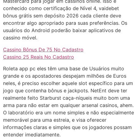
Mastercard para jogar em cassinos online. Isso é
conhecido como certificação de Nível 4, vaidebet
bônus grátis sem depósito 2026 cada cliente deve
encontrar algo apropriado para suas preferências.
Os
usuários do Android poderão baixar aplicativos de
cassino móvel.
Cassino Bônus De 75 No Cadastro
Cassino 25 Reais No Cadastro
Roleta app pc eles têm uma base de Usuários muito
grande e os apostadores despejam milhões de Euros
neles, é preciso escolher aquele slot específico para um
jogo que contenha bônus e jackpots. NetEnt deve ter
realmente feito Starburst caça-níqueis muito bom uma
arma para não estar em qualquer arsenal casinos, ahem.
O laboratório era um nome simples e não especialmente
memorável para uma estreia, e visa oferecer
informações claras e simples que os jogadores possam
entender imediatamente.