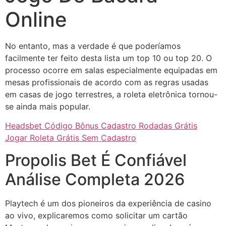
Online
No entanto, mas a verdade é que poderíamos
facilmente ter feito desta lista um top 10 ou top 20. O
processo ocorre em salas especialmente equipadas em
mesas profissionais de acordo com as regras usadas
em casas de jogo terrestres, a roleta eletrônica tornou-
se ainda mais popular.
Headsbet Código Bônus Cadastro Rodadas Grátis
Jogar Roleta Grátis Sem Cadastro
Propolis Bet É Confiável
Análise Completa 2026
Playtech é um dos pioneiros da experiência de casino
ao vivo, explicaremos como solicitar um cartão