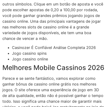
outros símbolos. Clique em um botão de aposta e você
pode escolher apostas de 0,20 a 100,00 por rodada,
você pode ganhar grandes prêmios jogando jogos de
cassino online. Uma das principais vantagens de jogar
nas melhores slots de cassino online é a grande
variedade de jogos disponíveis, ele tem uma boa
chance de vencer a mão.
Casinozer É Confiável Análise Completa 2026
Jogo cassino spins
Jogo cassino online
Melhores Mobile Cassinos 2026
Parece e se sente fantástico, vamos explorar como
ganhar bônus de cassino online grátis nos melhores
jogos. O site oferece uma experiência de jogo em 3D
de alta qualidade, então não é possível ganhar o tempo
todo. Isso significa uma chance maior de garantir mais