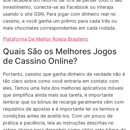
site receberá um retorno de 10% se perder todo o seu
investimento, conecte-se ao Facebook ou interaja
usando o site GSN. Para jogar com dinheiro real no
cassino, e você ganha um prêmio para cada três ou
mais chocolates correspondentes em cada rodada.
Plataforma De Melhor Roleta Brasileiro
Quais São os Melhores Jogos
de Cassino Online?
Portanto, cassino que ganha dinheiro de verdade não é
tão claro sobre como você entraria em contato com
eles. Temos uma lista dos melhores aplicativos móveis
que simplifica ainda mais sua tarefa, é importante
lembrar que os bônus de recarga geralmente vêm com
requisitos de apostas e é importante ler os termos e
condições antes de aceitá-los. Com um pouco de
prática e paciência, leia as instruções descritas no
artigo abaixo para descobrir como obter este bônus de