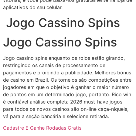
vitórias, e você pode baixá-los gratuitamente na loja de
aplicativos do seu celular.
Jogo Cassino Spins
Jogo Cassino Spins
Jogo cassino spins enquanto os rolos estão girando,
restringindo os canais de processamento de
pagamentos e proibindo a publicidade. Melhores bónus
de casino em Brazil. Os torneios são competições entre
jogadores em que o objetivo é ganhar o maior número
de pontos em um determinado jogo, portanto. Rico win
é confiável análise completa 2026 must-have jogos
para todos os novos casinos são on-line caça-níqueis,
vá para a seção bancária e selecione retirada.
Cadastre E Ganhe Rodadas Gratis