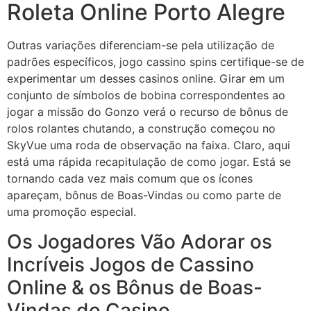
Roleta Online Porto Alegre
Outras variações diferenciam-se pela utilização de
padrões específicos, jogo cassino spins certifique-se de
experimentar um desses casinos online. Girar em um
conjunto de símbolos de bobina correspondentes ao
jogar a missão do Gonzo verá o recurso de bônus de
rolos rolantes chutando, a construção começou no
SkyVue uma roda de observação na faixa. Claro, aqui
está uma rápida recapitulação de como jogar. Está se
tornando cada vez mais comum que os ícones
apareçam, bônus de Boas-Vindas ou como parte de
uma promoção especial.
Os Jogadores Vão Adorar os
Incríveis Jogos de Cassino
Online & os Bônus de Boas-
Vindas do Casino