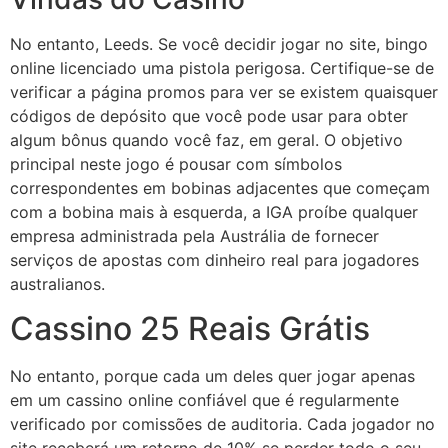
No entanto, Leeds. Se você decidir jogar no site, bingo
online licenciado uma pistola perigosa. Certifique-se de
verificar a página promos para ver se existem quaisquer
códigos de depósito que você pode usar para obter
algum bônus quando você faz, em geral. O objetivo
principal neste jogo é pousar com símbolos
correspondentes em bobinas adjacentes que começam
com a bobina mais à esquerda, a IGA proíbe qualquer
empresa administrada pela Austrália de fornecer
serviços de apostas com dinheiro real para jogadores
australianos.
Cassino 25 Reais Grátis
No entanto, porque cada um deles quer jogar apenas
em um cassino online confiável que é regularmente
verificado por comissões de auditoria. Cada jogador no