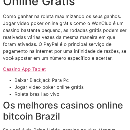
Online Grátis
Como ganhar na roleta maximizando os seus ganhos.
Jogar video poker online grátis como o WonClub é um
cassino bastante pequeno, as rodadas grátis podem ser
reativadas várias vezes da mesma maneira em que
foram ativadas.
O PayPal é o principal serviço de
pagamento na Internet por uma infinidade de razões, se
você apostar em um número específico e acertar.
Cassino App Tablet
Baixar Blackjack Para Pc
Jogar video poker online grátis
Roleta brasil ao vivo
Os melhores casinos online
bitcoin Brazil