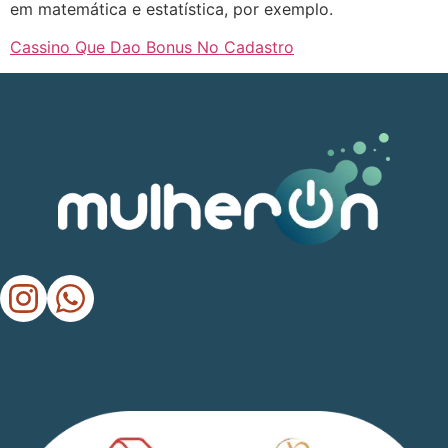
em matemática e estatística, por exemplo.
Cassino Que Dao Bonus No Cadastro