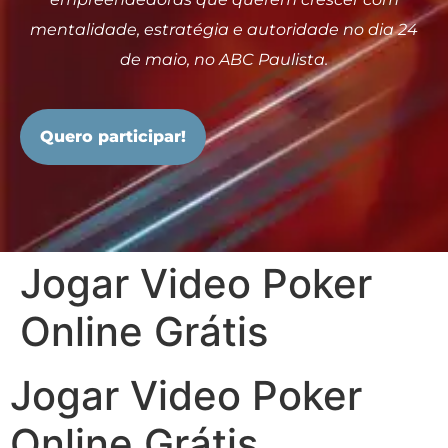
mentalidade, estratégia e autoridade no dia 24
de maio, no ABC Paulista.
Quero participar!
Jogar Video Poker
Online Grátis
Jogar Video Poker
Online Grátis