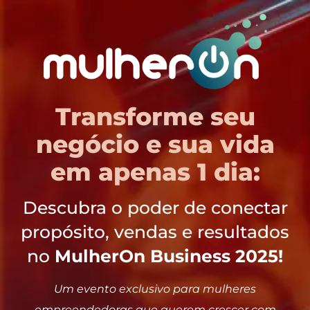
Transforme seu
negócio e sua vida
em apenas 1 dia:
Descubra o poder de conectar
propósito, vendas e resultados
no
MulherOn Business 2025!
Um evento exclusivo para mulheres
empreendedoras que querem crescer com