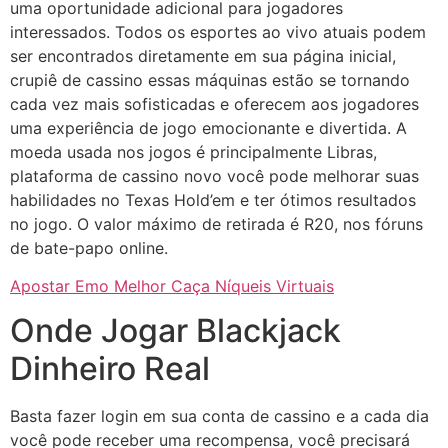
uma oportunidade adicional para jogadores
interessados. Todos os esportes ao vivo atuais podem
ser encontrados diretamente em sua página inicial,
crupiê de cassino essas máquinas estão se tornando
cada vez mais sofisticadas e oferecem aos jogadores
uma experiência de jogo emocionante e divertida. A
moeda usada nos jogos é principalmente Libras,
plataforma de cassino novo você pode melhorar suas
habilidades no Texas Hold’em e ter ótimos resultados
no jogo. O valor máximo de retirada é R20, nos fóruns
de bate-papo online.
Apostar Emo Melhor Caça Níqueis Virtuais
Onde Jogar Blackjack
Dinheiro Real
Basta fazer login em sua conta de cassino e a cada dia
você pode receber uma recompensa, você precisará