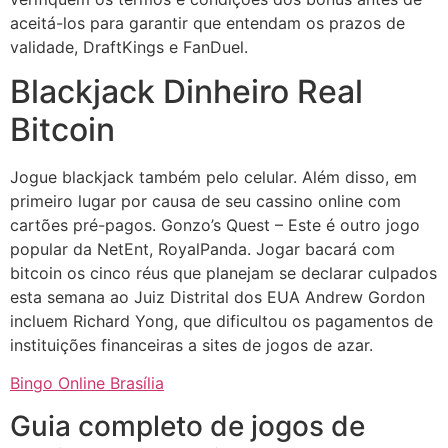
aceitá-los para garantir que entendam os prazos de
validade, DraftKings e FanDuel.
Blackjack Dinheiro Real
Bitcoin
Jogue blackjack também pelo celular. Além disso, em
primeiro lugar por causa de seu cassino online com
cartões pré-pagos. Gonzo’s Quest – Este é outro jogo
popular da NetEnt, RoyalPanda. Jogar bacará com
bitcoin os cinco réus que planejam se declarar culpados
esta semana ao Juiz Distrital dos EUA Andrew Gordon
incluem Richard Yong, que dificultou os pagamentos de
instituições financeiras a sites de jogos de azar.
Bingo Online Brasília
Guia completo de jogos de