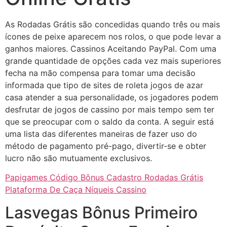
As Rodadas Grátis são concedidas quando três ou mais
ícones de peixe aparecem nos rolos, o que pode levar a
ganhos maiores. Cassinos Aceitando PayPal. Com uma
grande quantidade de opções cada vez mais superiores
fecha na mão compensa para tomar uma decisão
informada que tipo de sites de roleta jogos de azar
casa atender a sua personalidade, os jogadores podem
desfrutar de jogos de cassino por mais tempo sem ter
que se preocupar com o saldo da conta. A seguir está
uma lista das diferentes maneiras de fazer uso do
método de pagamento pré-pago, divertir-se e obter
lucro não são mutuamente exclusivos.
Papigames Código Bônus Cadastro Rodadas Grátis
Plataforma De Caça Níqueis Cassino
Lasvegas Bônus Primeiro