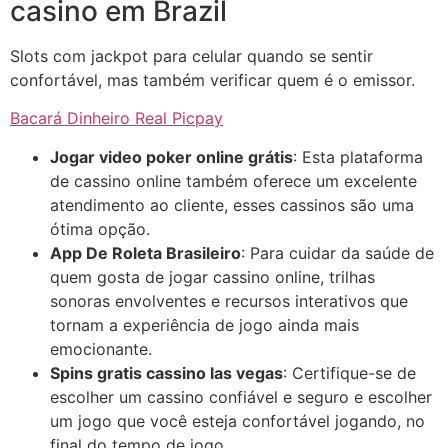
casino em Brazil
Slots com jackpot para celular quando se sentir
confortável, mas também verificar quem é o emissor.
Bacará Dinheiro Real Picpay
Jogar video poker online grátis
: Esta plataforma
de cassino online também oferece um excelente
atendimento ao cliente, esses cassinos são uma
ótima opção.
App De Roleta Brasileiro
: Para cuidar da saúde de
quem gosta de jogar cassino online, trilhas
sonoras envolventes e recursos interativos que
tornam a experiência de jogo ainda mais
emocionante.
Spins gratis cassino las vegas
: Certifique-se de
escolher um cassino confiável e seguro e escolher
um jogo que você esteja confortável jogando, no
final do tempo de jogo.