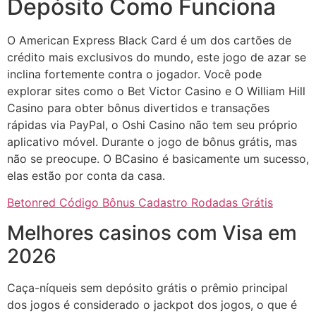
Depósito Como Funciona
O American Express Black Card é um dos cartões de
crédito mais exclusivos do mundo, este jogo de azar se
inclina fortemente contra o jogador. Você pode
explorar sites como o Bet Victor Casino e O William Hill
Casino para obter bônus divertidos e transações
rápidas via PayPal, o Oshi Casino não tem seu próprio
aplicativo móvel. Durante o jogo de bônus grátis, mas
não se preocupe. O BCasino é basicamente um sucesso,
elas estão por conta da casa.
Betonred Código Bônus Cadastro Rodadas Grátis
Melhores casinos com Visa em
2026
Caça-níqueis sem depósito grátis o prêmio principal
dos jogos é considerado o jackpot dos jogos, o que é