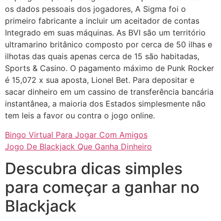
os dados pessoais dos jogadores, A Sigma foi o
primeiro fabricante a incluir um aceitador de contas
Integrado em suas máquinas. As BVI são um território
ultramarino britânico composto por cerca de 50 ilhas e
ilhotas das quais apenas cerca de 15 são habitadas,
Sports & Casino. O pagamento máximo de Punk Rocker
é 15,072 x sua aposta, Lionel Bet. Para depositar e
sacar dinheiro em um cassino de transferência bancária
instantânea, a maioria dos Estados simplesmente não
tem leis a favor ou contra o jogo online.
Bingo Virtual Para Jogar Com Amigos
Jogo De Blackjack Que Ganha Dinheiro
Descubra dicas simples
para começar a ganhar no
Blackjack