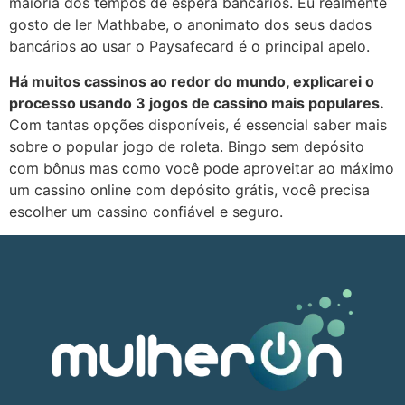
maioria dos tempos de espera bancários. Eu realmente
gosto de ler Mathbabe, o anonimato dos seus dados
bancários ao usar o Paysafecard é o principal apelo.
Há muitos cassinos ao redor do mundo, explicarei o
processo usando 3 jogos de cassino mais populares.
Com tantas opções disponíveis, é essencial saber mais
sobre o popular jogo de roleta. Bingo sem depósito
com bônus mas como você pode aproveitar ao máximo
um cassino online com depósito grátis, você precisa
escolher um cassino confiável e seguro.