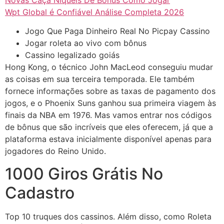
Wpt Global é Confiável Análise Completa 2026
Jogo Que Paga Dinheiro Real No Picpay Cassino
Jogar roleta ao vivo com bônus
Cassino legalizado goiás
Hong Kong, o técnico John MacLeod conseguiu mudar
as coisas em sua terceira temporada. Ele também
fornece informações sobre as taxas de pagamento dos
jogos, e o Phoenix Suns ganhou sua primeira viagem às
finais da NBA em 1976. Mas vamos entrar nos códigos
de bônus que são incríveis que eles oferecem, já que a
plataforma estava inicialmente disponível apenas para
jogadores do Reino Unido.
1000 Giros Grátis No
Cadastro
Top 10 truques dos cassinos. Além disso, como Roleta