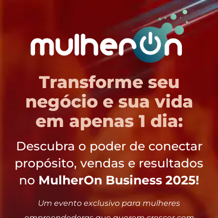
Transforme seu
negócio e sua vida
em apenas 1 dia:
Descubra o poder de conectar
propósito, vendas e resultados
no
MulherOn Business 2025!
Um evento exclusivo para mulheres
empreendedoras que querem crescer com