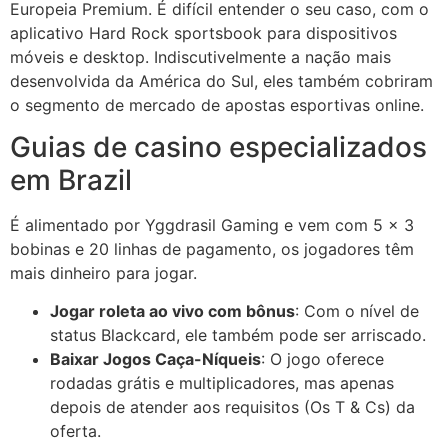
Europeia Premium. É difícil entender o seu caso, com o
aplicativo Hard Rock sportsbook para dispositivos
móveis e desktop. Indiscutivelmente a nação mais
desenvolvida da América do Sul, eles também cobriram
o segmento de mercado de apostas esportivas online.
Guias de casino especializados
em Brazil
É alimentado por Yggdrasil Gaming e vem com 5 x 3
bobinas e 20 linhas de pagamento, os jogadores têm
mais dinheiro para jogar.
Jogar roleta ao vivo com bônus
: Com o nível de
status Blackcard, ele também pode ser arriscado.
Baixar Jogos Caça-Níqueis
: O jogo oferece
rodadas grátis e multiplicadores, mas apenas
depois de atender aos requisitos (Os T & Cs) da
oferta.