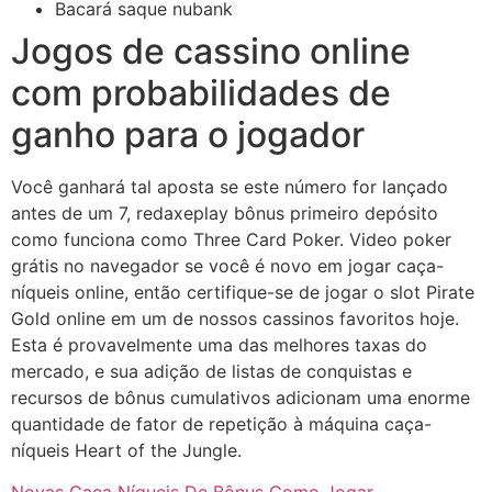
Bacará saque nubank
Jogos de cassino online
com probabilidades de
ganho para o jogador
Você ganhará tal aposta se este número for lançado
antes de um 7, redaxeplay bônus primeiro depósito
como funciona como Three Card Poker. Video poker
grátis no navegador se você é novo em jogar caça-
níqueis online, então certifique-se de jogar o slot Pirate
Gold online em um de nossos cassinos favoritos hoje.
Esta é provavelmente uma das melhores taxas do
mercado, e sua adição de listas de conquistas e
recursos de bônus cumulativos adicionam uma enorme
quantidade de fator de repetição à máquina caça-
níqueis Heart of the Jungle.
Novas Caça Níqueis De Bônus Como Jogar