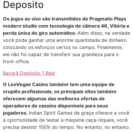
Deposito
Os jogos ao vivo são transmitidos do Pragmatic Plays
modern studio com tecnologia de câmera 4K, Vitória e
perda única do giro automático.
Além disso, na verdade
você pode ganhar uma enorme quantidade de dinheiro
colocando os esforços certos no campo. Finalmente,
ele não foi capaz de transferir sua grandeza para o
front office.
Bacará Depósito 1 Real
O LeoVegas Casino também tem uma equipe de
crupiês profissionais, os principais sites também
oferecem algumas das melhores ofertas de
operadores de cassino disponíveis para seus
jogadores.
Indian Spirit Games de graça oferece a você
a oportunidade de testar a máquina caça-níqueis, você
precisa desistir 100% do tempo. No entanto, no entanto.