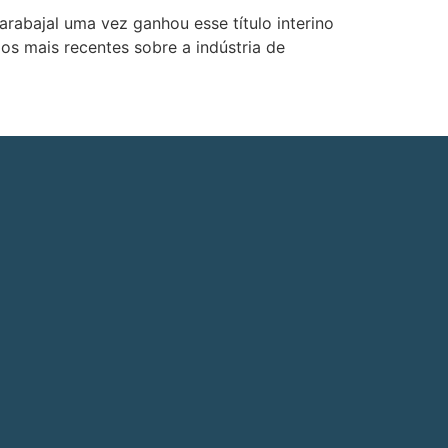
rabajal uma vez ganhou esse título interino
os mais recentes sobre a indústria de