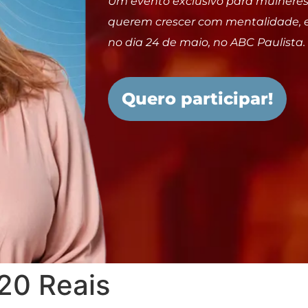
Um evento exclusivo para mulher
querem crescer com mentalidade, e
no dia 24 de maio, no ABC Paulista.
Quero participar!
20 Reais