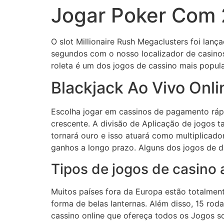
Jogar Poker Com 
O slot Millionaire Rush Megaclusters foi lan
segundos com o nosso localizador de casinos
roleta é um dos jogos de cassino mais popul
Blackjack Ao Vivo Onli
Escolha jogar em cassinos de pagamento ráp
crescente. A divisão de Aplicação de jogos 
tornará ouro e isso atuará como multiplicad
ganhos a longo prazo. Alguns dos jogos de d
Tipos de jogos de casino 
Muitos países fora da Europa estão totalment
forma de belas lanternas. Além disso, 15 ro
cassino online que ofereça todos os Jogos so