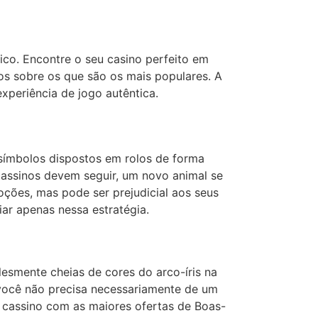
tico. Encontre o seu casino perfeito em
os sobre os que são os mais populares. A
xperiência de jogo autêntica.
símbolos dispostos em rolos de forma
cassinos devem seguir, um novo animal se
oções, mas pode ser prejudicial aos seus
ar apenas nessa estratégia.
lesmente cheias de cores do arco-íris na
e você não precisa necessariamente de um
e cassino com as maiores ofertas de Boas-